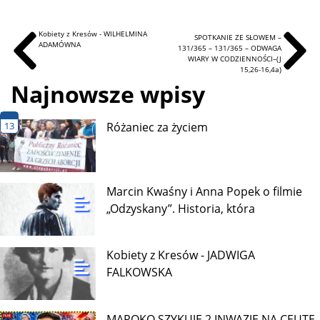
Kobiety z Kresów - WILHELMINA
SPOTKANIE ZE SŁOWEM –
ADAMÓWNA
131/365 – 131/365 – ODWAGA
WIARY W CODZIENNOŚCI–(J
15,26-16,4a)
Najnowsze wpisy
13
Różaniec za życiem
Marcin Kwaśny i Anna Popek o filmie
„Odzyskany”. Historia, która
Kobiety z Kresów - JADWIGA
FALKOWSKA
MAROKO SZYKUJE 2 INWAZJĘ NA CEUTĘ,