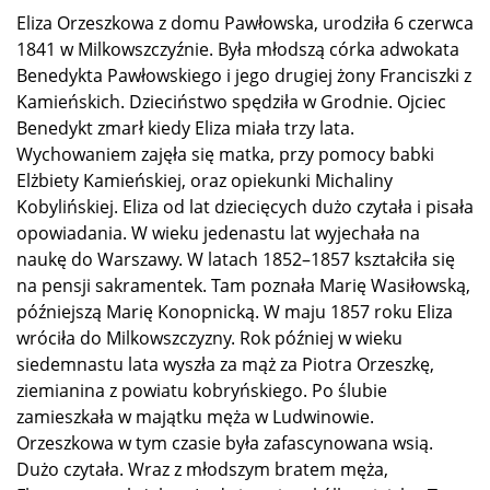
Eliza Orzeszkowa z domu Pawłowska, urodziła 6 czerwca
1841 w Milkowszczyźnie. Była młodszą córka adwokata
Benedykta Pawłowskiego i jego drugiej żony Franciszki z
Kamieńskich. Dzieciństwo spędziła w Grodnie. Ojciec
Benedykt zmarł kiedy Eliza miała trzy lata.
Wychowaniem zajęła się matka, przy pomocy babki
Elżbiety Kamieńskiej, oraz opiekunki Michaliny
Kobylińskiej. Eliza od lat dziecięcych dużo czytała i pisała
opowiadania. W wieku jedenastu lat wyjechała na
naukę do Warszawy. W latach 1852–1857 kształciła się
na pensji sakramentek. Tam poznała Marię Wasiłowską,
późniejszą Marię Konopnicką. W maju 1857 roku Eliza
wróciła do Milkowszczyzny. Rok później w wieku
siedemnastu lata wyszła za mąż za Piotra Orzeszkę,
ziemianina z powiatu kobryńskiego. Po ślubie
zamieszkała w majątku męża w Ludwinowie.
Orzeszkowa w tym czasie była zafascynowana wsią.
Dużo czytała. Wraz z młodszym bratem męża,