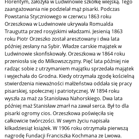
Florentym, założyła w Ludwinowie szkółkę wiejską. Tego
zaangażowania nie podzielał mąż pisarki. Podczas
Powstania Styczniowego w czerwcu 1863 roku
Orzeszkowa w Ludwinowie ukrywała Romualda
Traugutta przed rosyjskimi władzami. Jesienią 1863
roku Piotr Orzeszko został aresztowany i dwa lata
później zesłany na Sybir. Władze carskie majątek w
Ludwinowie skonfiskowały. Orzeszkowa w 1864 roku
przeniosła się do Milkowszczyzny. Pięć lata później nie
radząc sobie z utrzymaniem majątku sprzedała majątek
i wyjechała do Grodna. Kiedy otrzymała zgodę kościelną
stwierdzenia nieważności małżeństwa oddała się pracy
pisarskiej, społecznej i patriotycznej. W 1894 roku
wyszła za maż za Stanisława Nahorskiego. Dwa lata
później maż Stanisław zmarł na zawał serca. Był to dla
pisarki ogromy cios. Orzeszkowa poświęciła się
całkowicie twórczości. W swym życiu napisała
kilkadziesiąt książek. W 1906 roku otrzymała pierwszą
nagrodę Fundacji Franciszka Kochmana ze Lwowa.