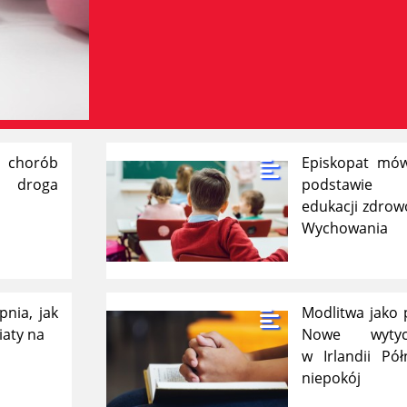
 chorób
Episkopat mów
 droga
podstawie p
edukacji zdrow
Wychowania
pnia, jak
Modlitwa jako 
iaty na
Nowe wytycz
w Irlandii Pó
niepokój