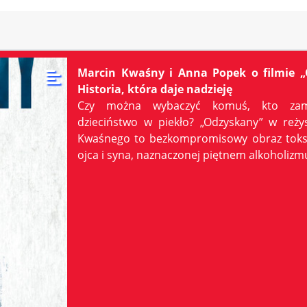
Marcin Kwaśny i Anna Popek o filmie „
Historia, która daje nadzieję
Czy można wybaczyć komuś, kto zami
dzieciństwo w piekło? „Odzyskany” w reżys
Kwaśnego to bezkompromisowy obraz toksyc
ojca i syna, naznaczonej piętnem alkoholizm