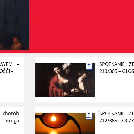
ŁOWEM –
SPOTKANIE Z
OŚĆI –
213/365 – GŁO
 chorób
SPOTKANIE Z
 droga
212/365 – OCZY