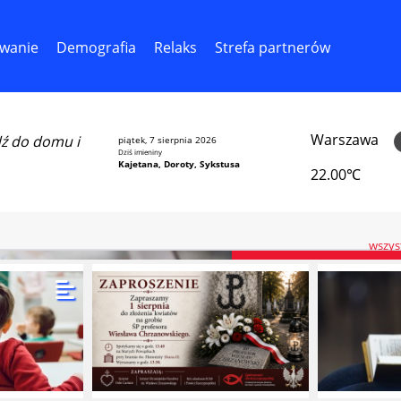
wanie
Demografia
Relaks
Strefa partnerów
Warszawa
dź do domu i
piątek, 7 sierpnia 2026
Dziś imieniny
Kajetana, Doroty, Sykstusa
22.00℃
wszyst
Holandia przygot
wprowadzenia aborcji
24. tygodnia ciąży
Znacz­na część ho­len­de
wpro­wa­dza „pro­gram pi
pro­wa­dza­nia abor­cj
24.tygodnia cią­ży. Pro­