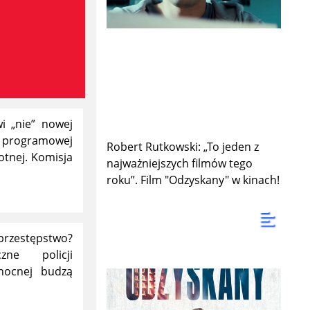
i „nie” nowej
rogramowej
Robert Rutkowski: „To jeden z
otnej. Komisja
najważniejszych filmów tego
roku”. Film "Odzyskany" w kinach!
przestępstwo?
ne policji
łnocnej budzą