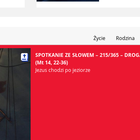
Życie
Rodzina
SPOTKANIE ZE SŁOWEM – 215/365 – DROG
(Mt 14, 22-36)
Jezus chodzi po jeziorze