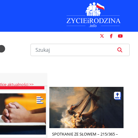
kie aktualności >>
owuje się do
 na życzenie do
r­skich szpi­ta­li
­lo­ta­żo­wy” prze­
i na ży­cze­nie do
SPOTKANIE ZE SŁOWEM – 215/365 –
gram przy­go­to­wa­