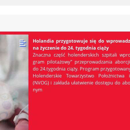
Holandia przygotowuje się do wprowadz
na życzenie do 24. tygodnia ciąży
Znacz­na część ho­len­der­skich szpi­ta­li wpr
gram pi­lo­ta­żo­wy” prze­pro­wa­dza­nia abor­cj
do 24.tygodnia cią­ży. Pro­gram przy­go­to­wa­n
Ho­len­der­skie To­wa­rzy­stwo Po­łoż­nic­twa i 
(NVOG) i za­kła­da uła­twie­nie do­stę­pu do abo
nym