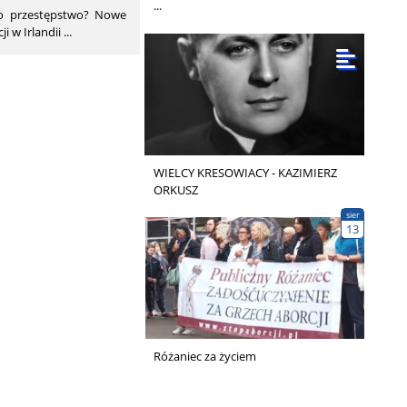
...
ko przestępstwo? Nowe
der­skie To­wa­rzy­
i w Irlandii ...
ne­ko­lo­gii (NVOG)
o­stę­pu do abor­cji
WIELCY KRESOWIACY - KAZIMIERZ
ORKUSZ
sier
13
Różaniec za życiem