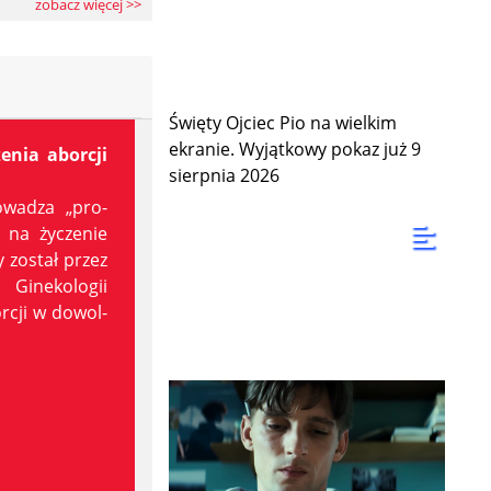
zobacz więcej >>
Święty Ojciec Pio na wielkim
ekranie. Wyjątkowy pokaz już 9
enia aborcji
sierpnia 2026
o­wa­dza „pro­
i na ży­cze­nie
y zo­stał przez
Gi­ne­ko­lo­gii
r­cji w do­wol­