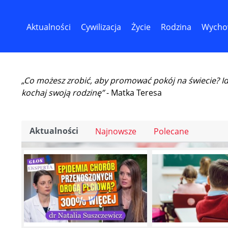
Aktualności
Cywilizacja
Życie
Rodzina
Wycho
„Co możesz zrobić, aby promować pokój na świecie? I
kochaj swoją rodzinę”
- Matka Teresa
Aktualności
Najnowsze
Polecane