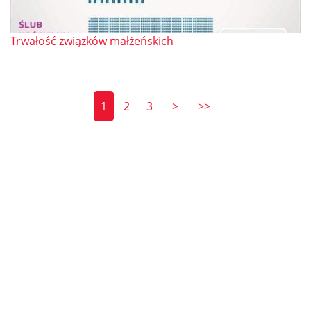
Trwałość związków małżeńskich
1
2
3
>
>>