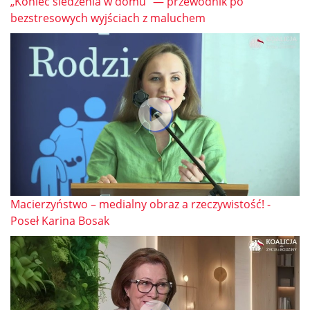
„Koniec siedzenia w domu” — przewodnik po
bezstresowych wyjściach z maluchem
Macierzyństwo – medialny obraz a rzeczywistość! -
Poseł Karina Bosak