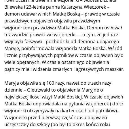
równocześnie dwie inne wizjonerki – wdowa Elżbieta
Bilewska i 23-letnia panna Katarzyna Wieczorek –
demon udawał w nich Matkę Boską – prawdę w czasie
prawdziwych objawień objawiła prawdziwym
wizjonerkom prawdziwa Matka Boska. Demon usiłował
też zwodzić prawdziwe wizjonerki — o tym, że jedna z
wizji była fałszywa i pochodziła od demona udającego
Maryję, poinformowała wizjonerki Matka Boska. Wśród
licznie przybywających pątników w czasie objawień było
wiele opętanych. W czasie ostatniego objawienia
pątnicy mieli widzenia zmarłych i agresywnych maszkar.
Maryja objawiła się 160 razy, nawet do trzech razy
dziennie – Gietrzwałd to objawienia Maryjne o
największej ilości wizyt Matki Boskiej. W czasie objawień
Matka Boska odpowiadała na pytania wizjonerek (które
wizjonerki otrzymywały na karteczkach od pątników).
Wizjonerki przed pierwszą część czasu objawień
uczęszczały do szkoły (bo był to okres końca roku