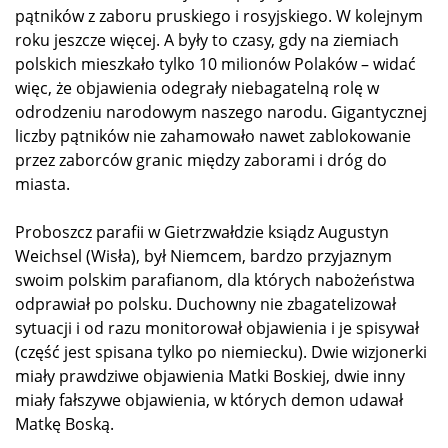
pątników z zaboru pruskiego i rosyjskiego. W kolejnym
roku jeszcze więcej. A były to czasy, gdy na ziemiach
polskich mieszkało tylko 10 milionów Polaków – widać
więc, że objawienia odegrały niebagatelną rolę w
odrodzeniu narodowym naszego narodu. Gigantycznej
liczby pątników nie zahamowało nawet zablokowanie
przez zaborców granic między zaborami i dróg do
miasta.
Proboszcz parafii w Gietrzwałdzie ksiądz Augustyn
Weichsel (Wisła), był Niemcem, bardzo przyjaznym
swoim polskim parafianom, dla których nabożeństwa
odprawiał po polsku. Duchowny nie zbagatelizował
sytuacji i od razu monitorował objawienia i je spisywał
(część jest spisana tylko po niemiecku). Dwie wizjonerki
miały prawdziwe objawienia Matki Boskiej, dwie inny
miały fałszywe objawienia, w których demon udawał
Matkę Boską.