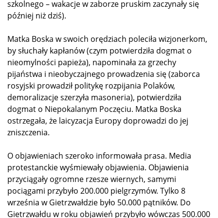
szkolnego – wakacje w zaborze pruskim zaczynały się
później niż dziś).
Matka Boska w swoich orędziach poleciła wizjonerkom,
by słuchały kapłanów (czym potwierdziła dogmat o
nieomylności papieża), napominała za grzechy
pijaństwa i nieobyczajnego prowadzenia się (zaborca
rosyjski prowadził politykę rozpijania Polaków,
demoralizacje szerzyła masoneria), potwierdziła
dogmat o Niepokalanym Poczęciu. Matka Boska
ostrzegała, że laicyzacja Europy doprowadzi do jej
zniszczenia.
O objawieniach szeroko informowała prasa. Media
protestanckie wyśmiewały objawienia. Objawienia
przyciągały ogromne rzesze wiernych, samymi
pociągami przybyło 200.000 pielgrzymów. Tylko 8
września w Gietrzwałdzie było 50.000 pątników. Do
Gietrzwałdu w roku objawień przybyło wówczas 500.000