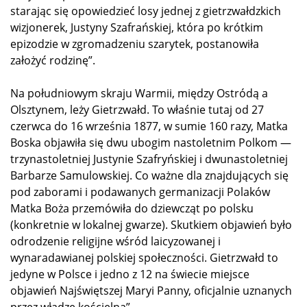
starając się opowiedzieć losy jednej z gietrzwałdzkich
wizjonerek, Justyny Szafrańskiej, która po krótkim
epizodzie w zgromadzeniu szarytek, postanowiła
założyć rodzinę”.
Na południowym skraju Warmii, między Ostródą a
Olsztynem, leży Gietrzwałd. To właśnie tutaj od 27
czerwca do 16 września 1877, w sumie 160 razy, Matka
Boska objawiła się dwu ubogim nastoletnim Polkom —
trzynastoletniej Justynie Szafryńskiej i dwunastoletniej
Barbarze Samulowskiej. Co ważne dla znajdujących się
pod zaborami i podawanych germanizacji Polaków
Matka Boża przemówiła do dziewcząt po polsku
(konkretnie w lokalnej gwarze). Skutkiem objawień było
odrodzenie religijne wśród laicyzowanej i
wynaradawianej polskiej społeczności. Gietrzwałd to
jedyne w Polsce i jedno z 12 na świecie miejsce
objawień Najświętszej Maryi Panny, oficjalnie uznanych