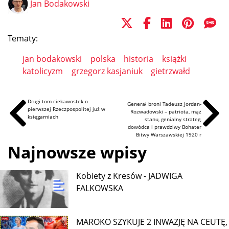
Jan Bodakowski
Tematy:
jan bodakowski
polska
historia
książki
katolicyzm
grzegorz kasjaniuk
gietrzwałd
Drugi tom ciekawostek o
Generał broni Tadeusz Jordan-
pierwszej Rzeczpospolitej już w
Rozwadowski – patriota, mąż
księgarniach
stanu, genialny strateg,
dowódca i prawdziwy Bohater
Bitwy Warszawskiej 1920 r
Najnowsze wpisy
Kobiety z Kresów - JADWIGA
FALKOWSKA
MAROKO SZYKUJE 2 INWAZJĘ NA CEUTĘ,