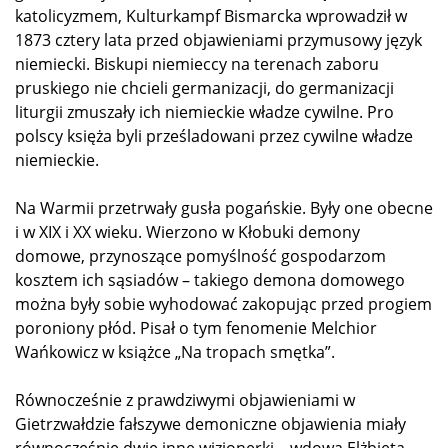
katolicyzmem, Kulturkampf Bismarcka wprowadził w
1873 cztery lata przed objawieniami przymusowy język
niemiecki. Biskupi niemieccy na terenach zaboru
pruskiego nie chcieli germanizacji, do germanizacji
liturgii zmuszały ich niemieckie władze cywilne. Pro
polscy księża byli prześladowani przez cywilne władze
niemieckie.
Na Warmii przetrwały gusła pogańskie. Były one obecne
i w XIX i XX wieku. Wierzono w Kłobuki demony
domowe, przynoszące pomyślność gospodarzom
kosztem ich sąsiadów – takiego demona domowego
można były sobie wyhodować zakopując przed progiem
poroniony płód. Pisał o tym fenomenie Melchior
Wańkowicz w książce „Na tropach smętka”.
Równocześnie z prawdziwymi objawieniami w
Gietrzwałdzie fałszywe demoniczne objawienia miały