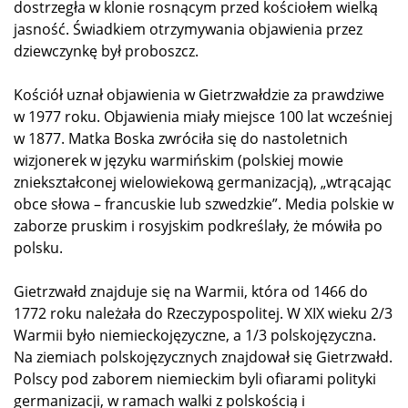
dostrzegła w klonie rosnącym przed kościołem wielką
jasność. Świadkiem otrzymywania objawienia przez
dziewczynkę był proboszcz.
Kościół uznał objawienia w Gietrzwałdzie za prawdziwe
w 1977 roku. Objawienia miały miejsce 100 lat wcześniej
w 1877. Matka Boska zwróciła się do nastoletnich
wizjonerek w języku warmińskim (polskiej mowie
zniekształconej wielowiekową germanizacją), „wtrącając
obce słowa – francuskie lub szwedzkie”. Media polskie w
zaborze pruskim i rosyjskim podkreślały, że mówiła po
polsku.
Gietrzwałd znajduje się na Warmii, która od 1466 do
1772 roku należała do Rzeczypospolitej. W XIX wieku 2/3
Warmii było niemieckojęzyczne, a 1/3 polskojęzyczna.
Na ziemiach polskojęzycznych znajdował się Gietrzwałd.
Polscy pod zaborem niemieckim byli ofiarami polityki
germanizacji, w ramach walki z polskością i