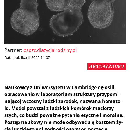
Partner:
psozc.dlazyciairodziny.pl
Data publikacji:
2025-11-07
AKTUALNOŚCI
Na­ukow­cy z Uni­wer­sy­te­tu w Cam­brid­ge ogło­si­li
opra­co­wa­nie w la­bo­ra­to­rium struk­tu­ry przy­po­mi­
na­ją­cej wcze­sny ludz­ki za­ro­dek, na­zwa­ną he­ma­to­
id. Mo­del po­wstał z ludz­kich ko­mó­rek ma­cie­rzy­
stych, co bu­dzi po­waż­ne py­ta­nia etycz­ne i mo­ral­ne.
Po­stęp na­uko­wy nie mo­że od­by­wać się kosz­tem ży­
cia ludz­kie­go ani god­no­ści oso­by od poczęcia.