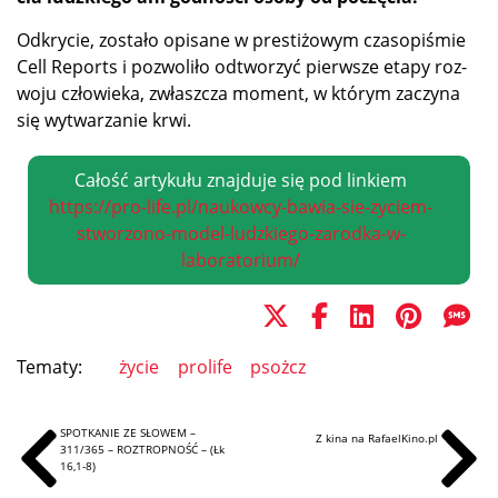
Od­kry­cie, zo­sta­ło opi­sa­ne w pre­sti­żo­wym cza­so­pi­śmie
Cell Re­ports i po­zwo­li­ło od­two­rzyć pierw­sze eta­py roz­
wo­ju czło­wie­ka, zwłasz­cza mo­ment, w któ­rym za­czy­na
się wy­twa­rza­nie krwi.
Całość artykułu znajduje się pod linkiem
https://pro-life.pl/naukowcy-bawia-sie-zyciem-
stworzono-model-ludzkiego-zarodka-w-
laboratorium/
Tematy:
życie
prolife
psożcz
SPOTKANIE ZE SŁOWEM –
Z kina na RafaelKino.pl
311/365 – ROZTROPNOŚĆ – (Łk
16,1-8)