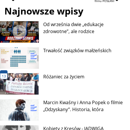
filmu POSŁANI
Najnowsze wpisy
Od września dwie „edukacje
zdrowotne”, ale rodzice
Trwałość związków małżeńskich
13
Różaniec za życiem
Marcin Kwaśny i Anna Popek o filmie
„Odzyskany”. Historia, która
Kobiety z Kresów - JADWIGA