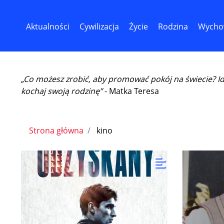
Aktualności
Cywilizacja
Życie
Rodzina
Wycho
„Co możesz zrobić, aby promować pokój na świecie? I
kochaj swoją rodzinę”
- Matka Teresa
Strona główna
kino