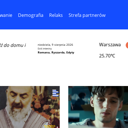
wanie
Demografia
Relaks
Strefa partnerów
Warszawa
dź do domu i
niedziela, 9 sierpnia 2026
Dziś imieniny
Romana, Ryszarda, Edyty
25.70℃