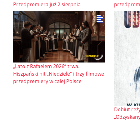
Przedpremiera już 2 sierpnia
przedprem
„Lato z Rafaelem 2026” trwa.
Hiszpański hit „Niedziele” i trzy filmowe
przedpremiery w całej Polsce
Debiut reż
„Odzyskany