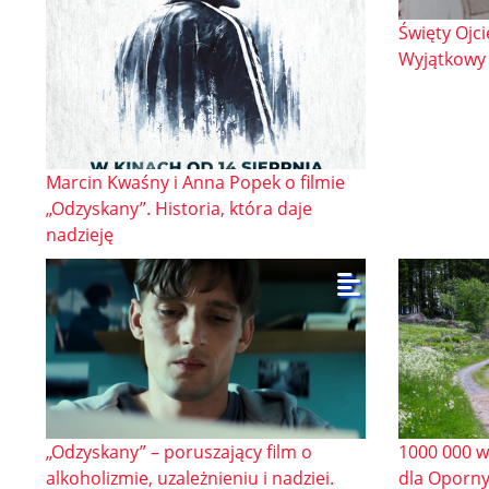
Święty Ojci
Wyjątkowy 
Marcin Kwaśny i Anna Popek o filmie
„Odzyskany”. Historia, która daje
nadzieję
„Odzyskany” – poruszający film o
1000 000 w
alkoholizmie, uzależnieniu i nadziei.
dla Oporny