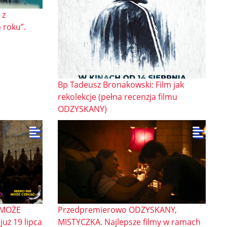
 z
 roku”.
Bp Tadeusz Bronakowski: Film jak
rekolekcje (pełna recenzja filmu
ODZYSKANY)
E MOŻE
Przedpremierowo ODZYSKANY,
już 19 lipca
MISTYCZKA. Najlepsze filmy w ramach