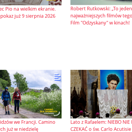
Robert Rutkowski: „To jeden
ec Pio na wielkim ekranie.
najważniejszych filmów tego
pokaz już 9 sierpnia 2026
Film "Odzyskany" w kinach!
idzów we Francji. Camino
Lato z Rafaelem: NIEBO NI
ch już w niedzielę
CZEKAĆ o św. Carlo Acutisie 