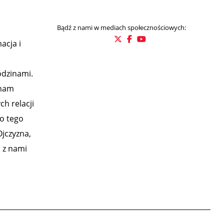
Bądź z nami w mediach społecznościowych:
acja i
odzinami.
 nam
h relacji
o tego
Ojczyzna,
m z nami