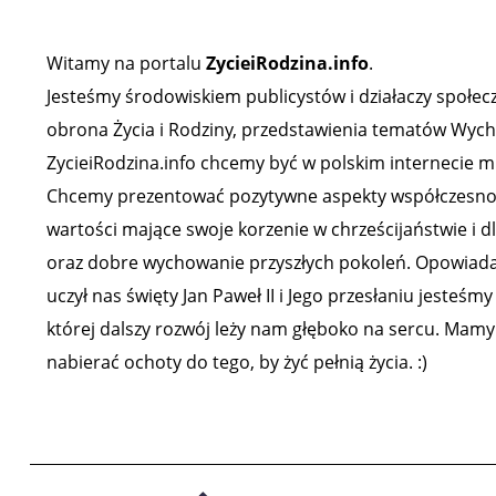
Witamy na portalu
ZycieiRodzina.info
.
Jesteśmy środowiskiem publicystów i działaczy społeczny
obrona Życia i Rodziny, przedstawienia tematów Wychow
ZycieiRodzina.info chcemy być w polskim internecie mi
Chcemy prezentować pozytywne aspekty współczesności,
wartości mające swoje korzenie w chrześcijaństwie i d
oraz dobre wychowanie przyszłych pokoleń. Opowiadam
uczył nas święty Jan Paweł II i Jego przesłaniu jesteśm
której dalszy rozwój leży nam głęboko na sercu. Mamy 
nabierać ochoty do tego, by żyć pełnią życia. :)