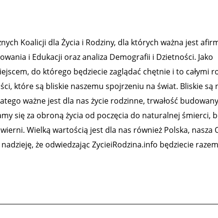
ch Koalicji dla Życia i Rodziny, dla których ważna jest afirm
ania i Edukacji oraz analiza Demografii i Dzietności. Jako
ejscem, do którego będziecie zaglądać chętnie i to całymi r
 które są bliskie naszemu spojrzeniu na świat. Bliskie są
latego ważne jest dla nas życie rodzinne, trwałość budowanyc
y się za obroną życia od poczęcia do naturalnej śmierci, b
y wierni. Wielką wartością jest dla nas również Polska, nasza 
nadzieję, że odwiedzając ZycieiRodzina.info będziecie raze