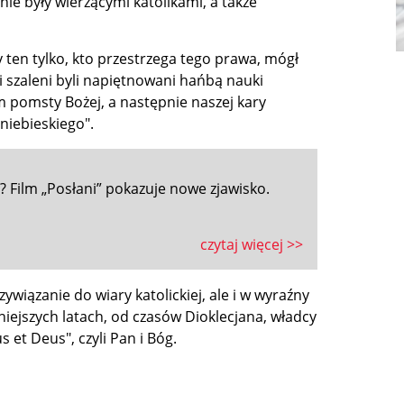
ie były wierzącymi katolikami, a także
by ten tylko, kto przestrzega tego prawa, mógł
 i szaleni byli napiętnowani hańbą nauki
m pomsty Bożej, a następnie naszej kary
niebieskiego".
? Film „Posłani” pokazuje nowe zjawisko.
czytaj więcej >>
ywiązanie do wiary katolickiej, ale i w wyraźny
ejszych latach, od czasów Dioklecjana, władcy
et Deus", czyli Pan i Bóg.