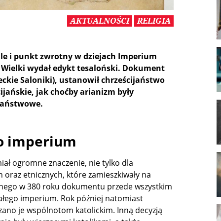
AKTUALNOŚCI
RELIGIA
ale i punkt zwrotny w dziejach Imperium
I Wielki wydał edykt tesaloński. Dokument
ckie Saloniki), ustanowił chrześcijaństwo
ijańskie, jak choćby arianizm były
 państwowe.
go imperium
iał ogromne znaczenie, nie tylko dla
h oraz etnicznych, które zamieszkiwały na
onego w 380 roku dokumentu przede wszystkim
ałego imperium. Rok później natomiast
zano je wspólnotom katolickim. Inną decyzją