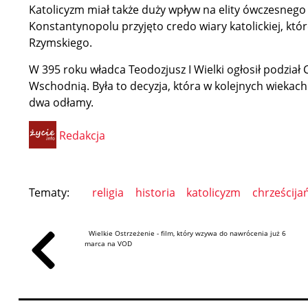
Katolicyzm miał także duży wpływ na elity ówczesneg
Konstantynopolu przyjęto credo wiary katolickiej, kt
Rzymskiego.
W 395 roku władca Teodozjusz I Wielki ogłosił podział
Wschodnią. Była to decyzja, która w kolejnych wiekach
dwa odłamy.
Redakcja
Tematy:
religia
historia
katolicyzm
chrześcija
Wielkie Ostrzeżenie - film, który wzywa do nawrócenia już 6
marca na VOD