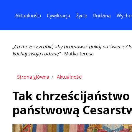
Aktualności
Cywilizacja
Życie
Rodzina
Wycho
„Co możesz zrobić, aby promować pokój na świecie? I
kochaj swoją rodzinę”
- Matka Teresa
Strona główna
Aktualności
Tak chrześcijaństwo s
państwową Cesarst