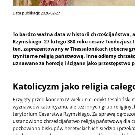
Data publikacji:
2026-02-27
To bardzo ważna data w historii chrześcijaństwa, 
Rzymskiego. 27 lutego 380 roku cesarz Teodozjusz 
ten, zaprezentowany w Thessalonikach (obecne gre
trynitarne religią państwową. Inne odłamy chrześc
uznawane za herezję i ścigane jako przestępstwo
Katolicyzm jako religia całe
Przyjęty przed końcem IV wieku n.e. edykt tesaloński m
wyznawców katolicyzmu, ale też innych grup religijnyc
terytorium Cesarstwa Rzymskiego. Za sprawą ogłosz
ustanowiono chrześcijaństwo religią państwową dla c
pozbawiono biskupów heretyckich ich siedzib i przeka