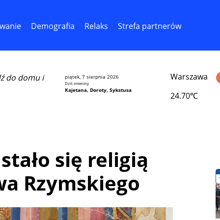
wanie
Demografia
Relaks
Strefa partnerów
Warszawa
dź do domu i
piątek, 7 sierpnia 2026
Dziś imieniny
Kajetana, Doroty, Sykstusa
24.70℃
tało się religią
wa Rzymskiego