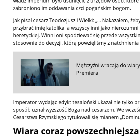
władz imperium było usunięcie z urzędów osób, które n
zabroniono im oddawania czci pogańskim bogom.
Jak pisał cesarz Teodozjusz I Wielki: „... Nakazałem, że
przybrać imię katolika, a wszyscy inni jako nierozumni
heretyckiej. Winni oni spodziewać się przede wszystki
stosownie do decyzji, którą powzięliśmy z natchnienia 
Mężczyźni wracają do wiary
Premiera
Imperator wydając edykt tesaloński ukazał nie tylko prz
sposób uznał wyższość Boga nad cesarzem. We wcześni
Cesarstwa Rzymskiego tytułowali się mianem „Dominus 
Wiara coraz powszechniejsza