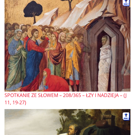
SPOTKANIE ZE SŁOWEM – 208/365 – ŁZY I NADZIEJA – (J
11, 19-27)