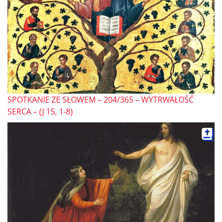
SPOTKANIE ZE SŁOWEM – 204/365 – WYTRWAŁOŚĆ
SERCA – (J 15, 1-8)