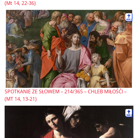
(Mt 14, 22-36)
SPOTKANIE ZE SŁOWEM – 214/365 – CHLEB MIŁOŚĆI –
(MT 14, 13-21)