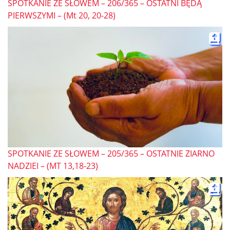
SPOTKANIE ZE SŁOWEM – 206/365 – OSTATNI BĘDĄ
PIERWSZYMI – (Mt 20, 20-28)
SPOTKANIE ZE SŁOWEM – 205/365 – OSTATNIE ZIARNO
NADZIEI – (MT 13,18-23)