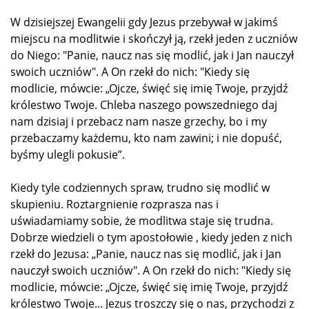
W dzisiejszej Ewangelii gdy Jezus przebywał w jakimś
miejscu na modlitwie i skończył ją, rzekł jeden z uczniów
do Niego: "Panie, naucz nas się modlić, jak i Jan nauczył
swoich uczniów". A On rzekł do nich: "Kiedy się
modlicie, mówcie: „Ojcze, święć się imię Twoje, przyjdź
królestwo Twoje. Chleba naszego powszedniego daj
nam dzisiaj i przebacz nam nasze grzechy, bo i my
przebaczamy każdemu, kto nam zawini; i nie dopuść,
byśmy ulegli pokusie”.
Kiedy tyle codziennych spraw, trudno się modlić w
skupieniu. Roztargnienie rozprasza nas i
uświadamiamy sobie, że modlitwa staje się trudna.
Dobrze wiedzieli o tym apostołowie , kiedy jeden z nich
rzekł do Jezusa: „Panie, naucz nas się modlić, jak i Jan
nauczył swoich uczniów". A On rzekł do nich: "Kiedy się
modlicie, mówcie: „Ojcze, święć się imię Twoje, przyjdź
królestwo Twoje... Jezus troszczy się o nas, przychodzi z