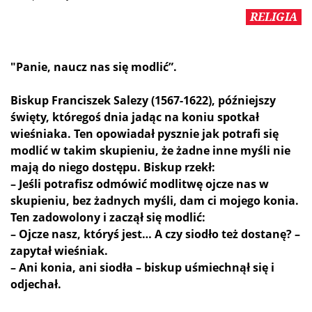
RELIGIA
"Panie, naucz nas się modlić”.
Biskup Franciszek Salezy (1567-1622), późniejszy
święty, któregoś dnia jadąc na koniu spotkał
wieśniaka. Ten opowiadał pysznie jak potrafi się
modlić w takim skupieniu, że żadne inne myśli nie
mają do niego dostępu. Biskup rzekł:
– Jeśli potrafisz odmówić modlitwę ojcze nas w
skupieniu, bez żadnych myśli, dam ci mojego konia.
Ten zadowolony i zaczął się modlić:
– Ojcze nasz, któryś jest… A czy siodło też dostanę? –
zapytał wieśniak.
– Ani konia, ani siodła – biskup uśmiechnął się i
odjechał.