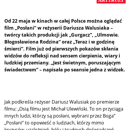
ARTYKULY
Od 22 maja w kinach w całej Polsce można oglądać
film „Posłani” w reżyserii Dariusza Walusiaka –
twórcy takich produkcji jak „Gurgacz”, „Ulmowie.
Błogosławiona Rodzina” oraz „Teraz i w godzinę
śmierci”. Film już od pierwszych pokazów skłania
widzów do refleksji nad sensem cierpienia, wiary i
ludzkiej przemiany. „Jest świetnym, poruszającym
świadectwem” – napisała po seansie jedna z widzek.
Jak podkreśla reżyser Dariusz Walusiak po premierze
filmu: „Osią filmu jest Michał Ulewiński. To on przyciąga
innych ludzi, którzy są posłani, wybrani przez Boga”
„Posłani” to opowieść o ludziach, którzy mimo
kryzysów, uzależnień, bólu i trudnych doświadczeń