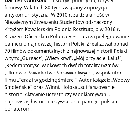
Dariusz Walusiak
– historyk, publicysta, reżyser
filmowy. W latach 80-tych związany z opozycją
antykomunistyczną. W 2010 r. za działalność w
Niezależnym Zrzeszeniu Studentów odznaczony
Krzyżem Kawalerskim Polonia Restituta, a w 2016 r.
Krzyżem Oficerskim Polonia Restituta za pielęgnowanie
pamięci o najnowszej historii Polski. Zrealizował ponad
70 filmów dokumentalnych z najnowszej historii Polski
w tym: „Gurgacz”, „Więzy krwi”, „Mój przyjaciel Laluś”,
„Redemptoryści w okowach dwóch totalitaryzmów”,
„Ulmowie. Świadectwo Sprawiedliwych”, współautor
filmu „Teraz i w godzinę śmierci”. Autor książek: „Wdowy
Smoleńskie” oraz „Winni. Holokaust i fałszowanie
historii”. Aktywnie uczestniczy w odkłamywaniu
najnowszej historii i przywracaniu pamięci polskim
bohaterom.