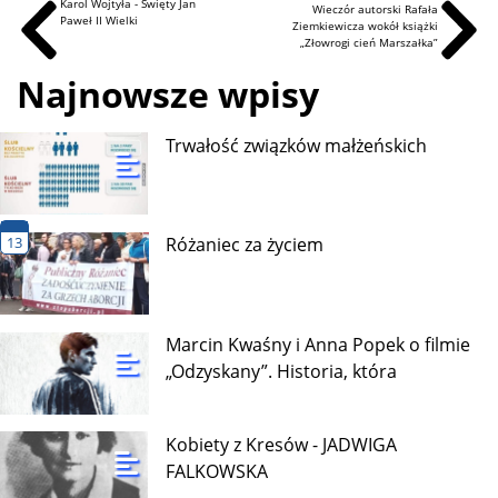
Karol Wojtyła - Święty Jan
Wieczór autorski Rafała
Paweł II Wielki
Ziemkiewicza wokół książki
„Złowrogi cień Marszałka”
Najnowsze wpisy
Trwałość związków małżeńskich
13
Różaniec za życiem
Marcin Kwaśny i Anna Popek o filmie
„Odzyskany”. Historia, która
Kobiety z Kresów - JADWIGA
FALKOWSKA