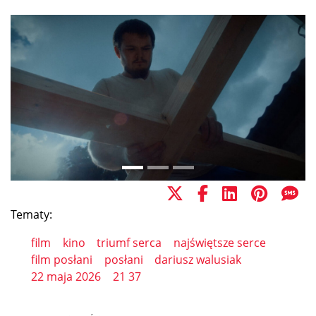
Tematy:
film
kino
triumf serca
najświętsze serce
film posłani
posłani
dariusz walusiak
22 maja 2026
21 37