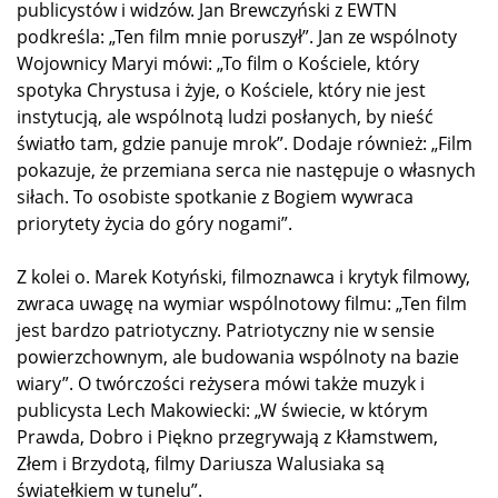
publicystów i widzów. Jan Brewczyński z EWTN
podkreśla: „Ten film mnie poruszył”. Jan ze wspólnoty
Wojownicy Maryi mówi: „To film o Kościele, który
spotyka Chrystusa i żyje, o Kościele, który nie jest
instytucją, ale wspólnotą ludzi posłanych, by nieść
światło tam, gdzie panuje mrok”. Dodaje również: „Film
pokazuje, że przemiana serca nie następuje o własnych
siłach. To osobiste spotkanie z Bogiem wywraca
priorytety życia do góry nogami”.
Z kolei o. Marek Kotyński, filmoznawca i krytyk filmowy,
zwraca uwagę na wymiar wspólnotowy filmu: „Ten film
jest bardzo patriotyczny. Patriotyczny nie w sensie
powierzchownym, ale budowania wspólnoty na bazie
wiary”. O twórczości reżysera mówi także muzyk i
publicysta Lech Makowiecki: „W świecie, w którym
Prawda, Dobro i Piękno przegrywają z Kłamstwem,
Złem i Brzydotą, filmy Dariusza Walusiaka są
światełkiem w tunelu”.