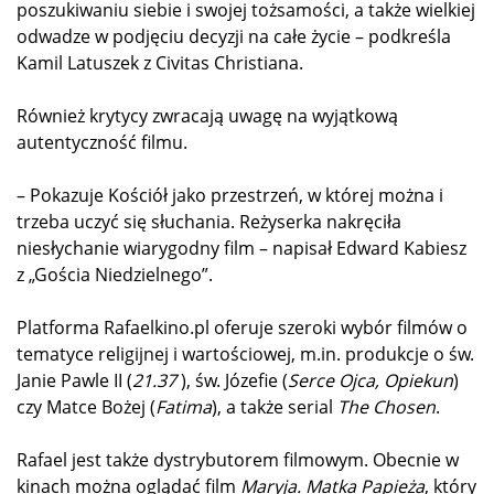
poszukiwaniu siebie i swojej tożsamości, a także wielkiej
odwadze w podjęciu decyzji na całe życie – podkreśla
Kamil Latuszek z Civitas Christiana.
Również krytycy zwracają uwagę na wyjątkową
autentyczność filmu.
– Pokazuje Kościół jako przestrzeń, w której można i
trzeba uczyć się słuchania. Reżyserka nakręciła
niesłychanie wiarygodny film – napisał Edward Kabiesz
z „Gościa Niedzielnego”.
Platforma Rafaelkino.pl oferuje szeroki wybór filmów o
tematyce religijnej i wartościowej, m.in. produkcje o św.
Janie Pawle II (
21.37
), św. Józefie (
Serce Ojca, Opiekun
)
czy Matce Bożej (
Fatima
), a także serial
The Chosen
.
Rafael jest także dystrybutorem filmowym. Obecnie w
kinach można oglądać film
Maryja. Matka Papieża
, który