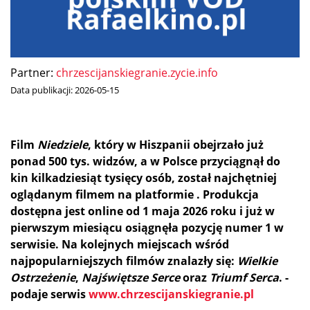
Partner:
chrzescijanskiegranie.zycie.info
Data publikacji:
2026-05-15
Film
Niedziele
, który w Hiszpanii obejrzało już
ponad 500 tys. widzów, a w Polsce przyciągnął do
kin kilkadziesiąt tysięcy osób, został najchętniej
oglądanym filmem na platformie . Produkcja
dostępna jest online od 1 maja 2026 roku i już w
pierwszym miesiącu osiągnęła pozycję numer 1 w
serwisie.
Na kolejnych miejscach wśród
najpopularniejszych filmów znalazły się:
Wielkie
Ostrzeżenie
,
Najświętsze Serce
oraz
Triumf Serca
. -
podaje serwis
www.chrzescijanskiegranie.pl