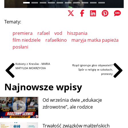
Tematy:
premiera
rafael
vod
hiszpania
film niedziele
rafaelkino
maryja matka papieża
posłani
Kobiety z Kresów - MARIA
Rząd ignoruje głos obywateli?
MATYLDA MOKRZYCKA
Spór o religię w szkołach,
protesty
Najnowsze wpisy
Od września dwie „edukacje
zdrowotne”, ale rodzice
Trwałość związków małżeńskich