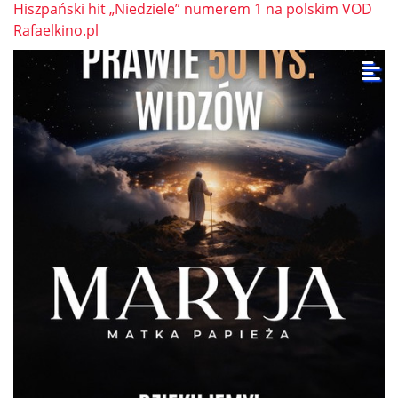
Hiszpański hit „Niedziele” numerem 1 na polskim VOD
Rafaelkino.pl