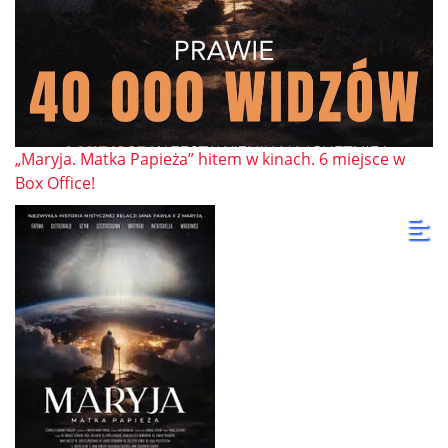
„Maryja. Matka Papieża” hitem w kinach. 6 miejsce w
Box Office!