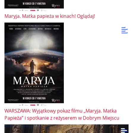
Maryja. Matka papieża w kinach! Oglądaj!
WARSZAWA: Wyjątkowy pokaz filmu „Maryja. Matka
Papieża” i spotkanie z reżyserem w Dobrym Miejscu