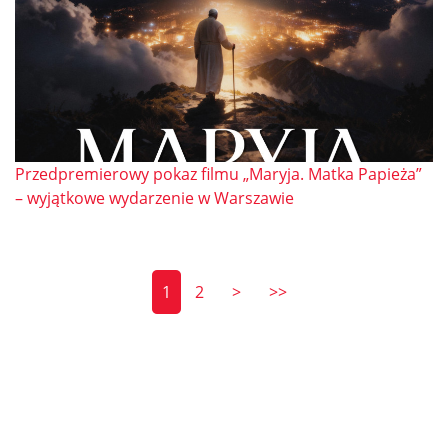
Przedpremierowy pokaz filmu „Maryja. Matka Papieża”
– wyjątkowe wydarzenie w Warszawie
1
2
>
>>