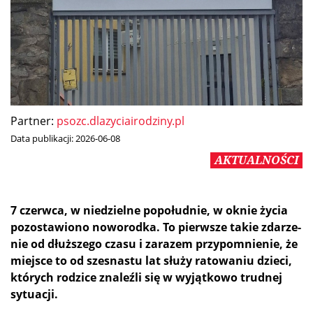
Partner:
psozc.dlazyciairodziny.pl
Data publikacji:
2026-06-08
AKTUALNOŚCI
7 czerw­ca, w nie­dziel­ne po­po­łu­dnie, w oknie ży­cia
po­zo­sta­wio­no no­wo­rod­ka. To pierw­sze ta­kie zda­rze­
nie od dłuż­sze­go cza­su i za­ra­zem przy­po­mnie­nie, że
miej­sce to od szes­na­stu lat słu­ży ra­to­wa­niu dzie­ci,
któ­rych ro­dzi­ce zna­leź­li się w wy­jąt­ko­wo trud­nej
sytuacji.