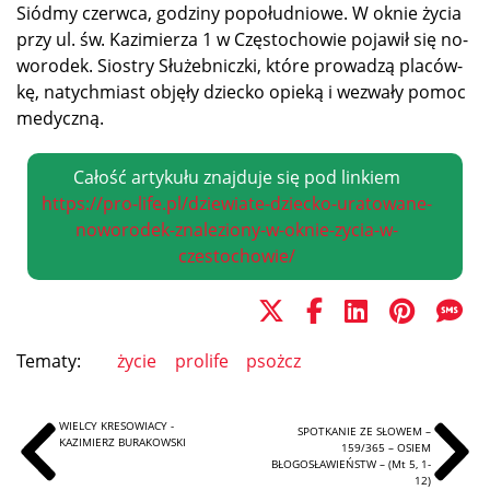
Siód­my czerw­ca, go­dzi­ny po­po­łu­dnio­we. W oknie ży­cia
przy ul. św. Ka­zi­mie­rza 1 w Czę­sto­cho­wie po­ja­wił się no­
wo­ro­dek. Sio­stry Słu­żeb­nicz­ki, któ­re pro­wa­dzą pla­ców­
kę, na­tych­miast ob­ję­ły dziec­ko opie­ką i we­zwa­ły po­moc
medyczną.
Całość artykułu znajduje się pod linkiem
https://pro-life.pl/dziewiate-dziecko-uratowane-
noworodek-znaleziony-w-oknie-zycia-w-
czestochowie/
Tematy:
życie
prolife
psożcz
WIELCY KRESOWIACY -
SPOTKANIE ZE SŁOWEM –
KAZIMIERZ BURAKOWSKI
159/365 – OSIEM
BŁOGOSŁAWIEŃSTW – (Mt 5, 1-
12)