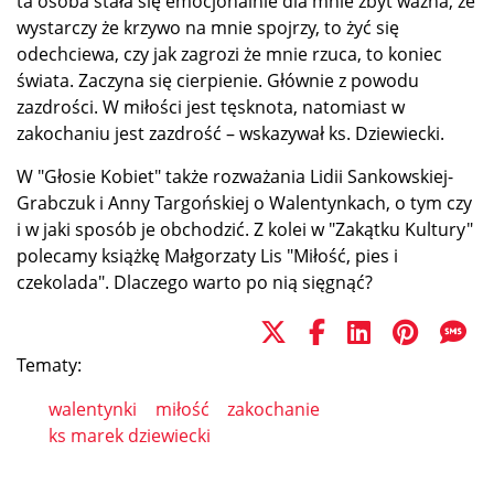
ta osoba stała się emocjonalnie dla mnie zbyt ważna, że
wystarczy że krzywo na mnie spojrzy, to żyć się
odechciewa, czy jak zagrozi że mnie rzuca, to koniec
świata. Zaczyna się cierpienie. Głównie z powodu
zazdrości. W miłości jest tęsknota, natomiast w
zakochaniu jest zazdrość – wskazywał ks. Dziewiecki.
W "Głosie Kobiet" także rozważania Lidii Sankowskiej-
Grabczuk i Anny Targońskiej o Walentynkach, o tym czy
i w jaki sposób je obchodzić. Z kolei w "Zakątku Kultury"
polecamy książkę Małgorzaty Lis "Miłość, pies i
czekolada". Dlaczego warto po nią sięgnąć?
Tematy:
walentynki
miłość
zakochanie
ks marek dziewiecki