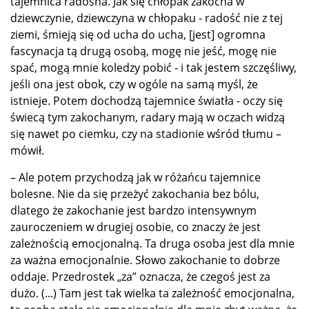
tajemnica radosna. Jak się chłopak zakocha w
dziewczynie, dziewczyna w chłopaku - radość nie z tej
ziemi, śmieją się od ucha do ucha, [jest] ogromna
fascynacja tą drugą osobą, mogę nie jeść, mogę nie
spać, mogą mnie koledzy pobić - i tak jestem szczęśliwy,
jeśli ona jest obok, czy w ogóle na samą myśl, że
istnieje. Potem dochodzą tajemnice światła - oczy się
świecą tym zakochanym, radary mają w oczach widzą
się nawet po ciemku, czy na stadionie wśród tłumu –
mówił.
– Ale potem przychodzą jak w różańcu tajemnice
bolesne. Nie da się przeżyć zakochania bez bólu,
dlatego że zakochanie jest bardzo intensywnym
zauroczeniem w drugiej osobie, co znaczy że jest
zależnością emocjonalną. Ta druga osoba jest dla mnie
za ważna emocjonalnie. Słowo zakochanie to dobrze
oddaje. Przedrostek „za” oznacza, że czegoś jest za
dużo. (...) Tam jest tak wielka ta zależność emocjonalna,