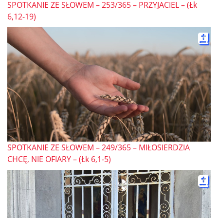
SPOTKANIE ZE SŁOWEM – 253/365 – PRZYJACIEL – (Łk
6,12-19)
SPOTKANIE ZE SŁOWEM – 249/365 – MIŁOSIERDZIA
CHCĘ, NIE OFIARY – (Łk 6,1-5)