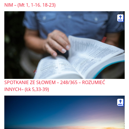
NIM – (Mt 1, 1-16. 18-23)
SPOTKANIE ZE SŁOWEM – 248/365 – ROZUMIEĆ
INNYCH– (Łk 5,33-39)