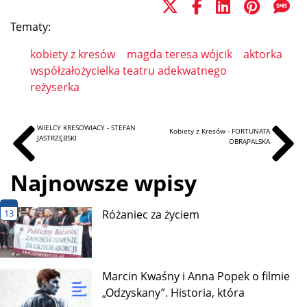
Tematy:
kobiety z kresów
magda teresa wójcik
aktorka
współzałożycielka teatru adekwatnego
reżyserka
WIELCY KRESOWIACY - STEFAN
Kobiety z Kresów - FORTUNATA
JASTRZĘBSKI
OBRĄPALSKA
Najnowsze wpisy
13
Różaniec za życiem
Marcin Kwaśny i Anna Popek o filmie
„Odzyskany”. Historia, która