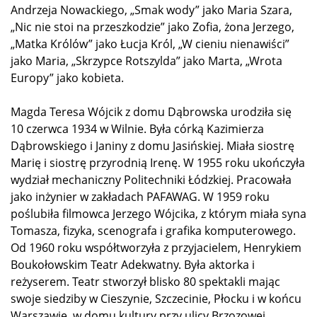
Andrzeja Nowackiego, „Smak wody” jako Maria Szara,
„Nic nie stoi na przeszkodzie” jako Zofia, żona Jerzego,
„Matka Królów” jako Łucja Król, „W cieniu nienawiści”
jako Maria, „Skrzypce Rotszylda” jako Marta, „Wrota
Europy” jako kobieta.
Magda Teresa Wójcik z domu Dąbrowska urodziła się
10 czerwca 1934 w Wilnie. Była córką Kazimierza
Dąbrowskiego i Janiny z domu Jasińskiej. Miała siostrę
Marię i siostrę przyrodnią Irenę. W 1955 roku ukończyła
wydział mechaniczny Politechniki Łódzkiej. Pracowała
jako inżynier w zakładach PAFAWAG. W 1959 roku
poślubiła filmowca Jerzego Wójcika, z którym miała syna
Tomasza, fizyka, scenografa i grafika komputerowego.
Od 1960 roku współtworzyła z przyjacielem, Henrykiem
Boukołowskim Teatr Adekwatny. Była aktorka i
reżyserem. Teatr stworzył blisko 80 spektakli mając
swoje siedziby w Cieszynie, Szczecinie, Płocku i w końcu
Warszawie, w domu kultury przy ulicy Brzozowej.