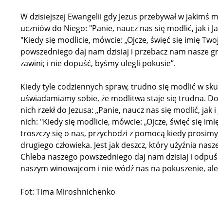
W dzisiejszej Ewangelii gdy Jezus przebywał w jakimś mi
uczniów do Niego: "Panie, naucz nas się modlić, jak i J
"Kiedy się modlicie, mówcie: „Ojcze, święć się imię Tw
powszedniego daj nam dzisiaj i przebacz nam nasze g
zawini; i nie dopuść, byśmy ulegli pokusie”.
Kiedy tyle codziennych spraw, trudno się modlić w sku
uświadamiamy sobie, że modlitwa staje się trudna. Dob
nich rzekł do Jezusa: „Panie, naucz nas się modlić, jak 
nich: "Kiedy się modlicie, mówcie: „Ojcze, święć się imi
troszczy się o nas, przychodzi z pomocą kiedy prosimy.
drugiego człowieka. Jest jak deszcz, który użyźnia nasz
Chleba naszego powszedniego daj nam dzisiaj i odpu
naszym winowajcom i nie wódź nas na pokuszenie, ale
Fot: Tima Miroshnichenko