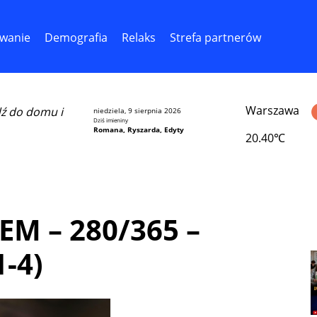
wanie
Demografia
Relaks
Strefa partnerów
Warszawa
dź do domu i
niedziela, 9 sierpnia 2026
Dziś imieniny
Romana, Ryszarda, Edyty
20.40℃
M – 280/365 –
-4)