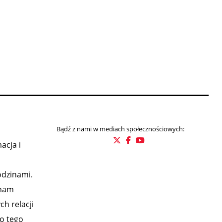
Bądź z nami w mediach społecznościowych:
acja i
odzinami.
 nam
h relacji
o tego