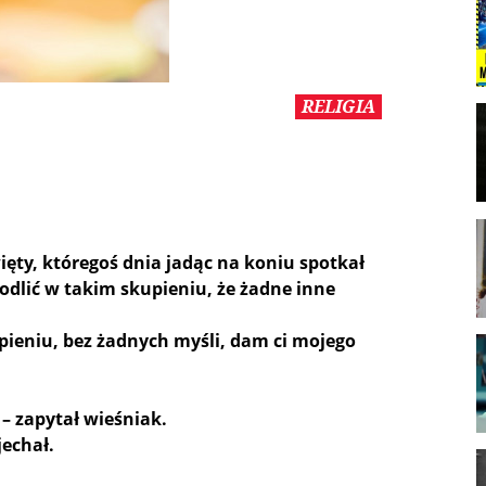
RELIGIA
więty, któregoś dnia jadąc na koniu spotkał
modlić w takim skupieniu, że żadne inne
upieniu, bez żadnych myśli, dam ci mojego
 – zapytał wieśniak.
jechał.