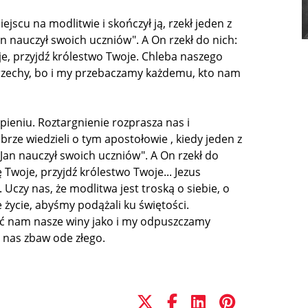
ejscu na modlitwie i skończył ją, rzekł jeden z
an nauczył swoich uczniów". A On rzekł do nich:
oje, przyjdź królestwo Twoje. Chleba naszego
rzechy, bo i my przebaczamy każdemu, kto nam
pieniu. Roztargnienie rozprasza nas i
rze wiedzieli o tym apostołowie , kiedy jeden z
i Jan nauczył swoich uczniów". A On rzekł do
ę Twoje, przyjdź królestwo Twoje... Jezus
 Uczy nas, że modlitwa jest troską o siebie, o
e życie, abyśmy podążali ku świętości.
ść nam nasze winy jako i my odpuszczamy
 nas zbaw ode złego.