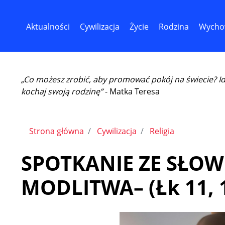
Aktualności
Cywilizacja
Życie
Rodzina
Wycho
„Co możesz zrobić, aby promować pokój na świecie? I
kochaj swoją rodzinę”
- Matka Teresa
Strona główna
Cywilizacja
Religia
SPOTKANIE ZE SŁOWE
MODLITWA– (Łk 11, 1