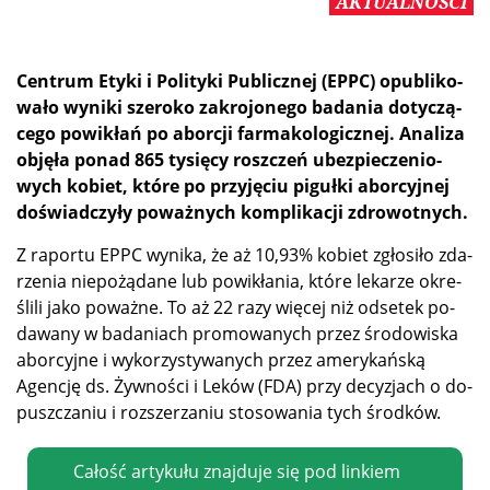
AKTUALNOŚCI
Cen­trum Ety­ki i Po­li­ty­ki Pu­blicz­nej (EPPC) opu­bli­ko­
wa­ło wy­ni­ki sze­ro­ko za­kro­jo­ne­go ba­da­nia do­ty­czą­
ce­go po­wi­kłań po abor­cji far­ma­ko­lo­gicz­nej. Ana­li­za
ob­ję­ła po­nad 865 ty­się­cy rosz­czeń ubez­pie­cze­nio­
wych ko­biet, któ­re po przy­ję­ciu pi­guł­ki abor­cyj­nej
do­świad­czy­ły po­waż­nych kom­pli­ka­cji zdrowotnych.
Z ra­por­tu EPPC wy­ni­ka, że aż 10,93% ko­biet zgło­si­ło zda­
rze­nia nie­po­żą­da­ne lub po­wi­kła­nia, któ­re le­ka­rze okre­
śli­li ja­ko po­waż­ne. To aż 22 ra­zy wię­cej niż od­se­tek po­
da­wa­ny w ba­da­niach pro­mo­wa­nych przez śro­do­wi­ska
abor­cyj­ne i wy­ko­rzy­sty­wa­nych przez ame­ry­kań­ską
Agen­cję ds. Żyw­no­ści i Le­ków (FDA) przy de­cy­zjach o do­
pusz­cza­niu i roz­sze­rza­niu sto­so­wa­nia tych środków.
Całość artykułu znajduje się pod linkiem