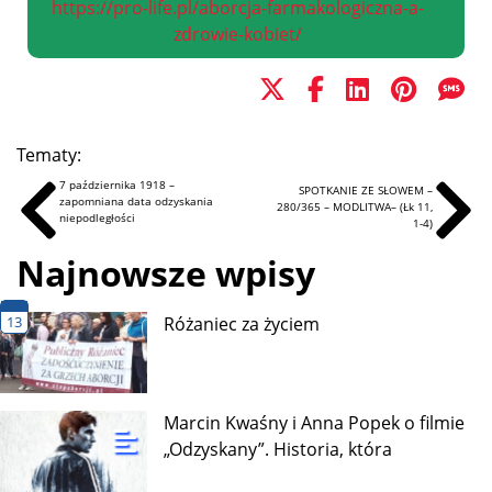
https://pro-life.pl/aborcja-farmakologiczna-a-
zdrowie-kobiet/
Tematy:
7 października 1918 –
SPOTKANIE ZE SŁOWEM –
zapomniana data odzyskania
280/365 – MODLITWA– (Łk 11,
niepodległości
1-4)
Najnowsze wpisy
13
Różaniec za życiem
Marcin Kwaśny i Anna Popek o filmie
„Odzyskany”. Historia, która