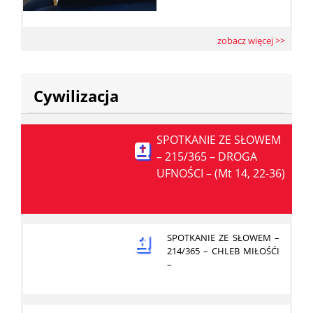
zobacz więcej >>
Cywilizacja
SPOTKANIE ZE SŁOWEM
– 215/365 – DROGA
UFNOŚCI – (Mt 14, 22-36)
SPOTKANIE ZE SŁOWEM –
214/365 – CHLEB MIŁOŚĆI
–