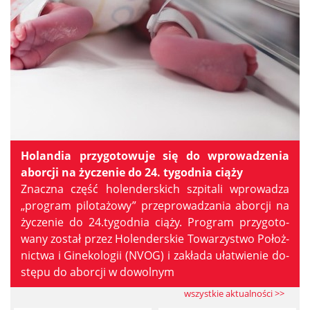
Holandia przygotowuje się do wprowadzenia
aborcji na życzenie do 24. tygodnia ciąży
Znacz­na część ho­len­der­skich szpi­ta­li wpro­wa­dza
„pro­gram pi­lo­ta­żo­wy” prze­pro­wa­dza­nia abor­cji na
ży­cze­nie do 24.tygodnia cią­ży. Pro­gram przy­go­to­
wa­ny zo­stał przez Ho­len­der­skie To­wa­rzy­stwo Po­łoż­
nic­twa i Gi­ne­ko­lo­gii (NVOG) i za­kła­da uła­twie­nie do­
stę­pu do abor­cji w do­wol­nym
wszystkie aktualności >>