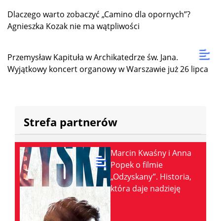
Dlaczego warto zobaczyć „Camino dla opornych”?
Agnieszka Kozak nie ma wątpliwości
Przemysław Kapituła w Archikatedrze św. Jana.
Wyjątkowy koncert organowy w Warszawie już 26 lipca
Strefa partnerów
Marcin Kwaśny i Anna
Popek o filmie
„Odzyskany”. Historia,
która daje nadzieję