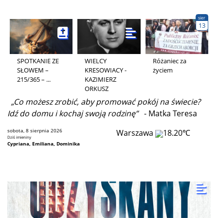
sier
13
SPOTKANIE ZE
WIELCY
Różaniec za
SŁOWEM –
KRESOWIACY -
życiem
215/365 – ...
KAZIMIERZ
ORKUSZ
„Co możesz zrobić, aby promować pokój na świecie?
Idź do domu i kochaj swoją rodzinę”
- Matka Teresa
sobota, 8 sierpnia 2026
Warszawa
18.20℃
Dziś imieniny
Cypriana, Emiliana, Dominika