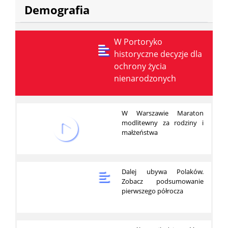
Demografia
W Portoryko
historyczne decyzje dla
ochrony życia
nienarodzonych
W Warszawie Maraton
modlitewny za rodziny i
małżeństwa
Dalej ubywa Polaków.
Zobacz podsumowanie
pierwszego półrocza