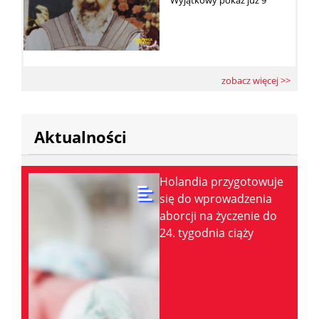
zobacz więcej >>
Aktualności
Holandia przygotowuje
się do wprowadzenia
aborcji na życzenie do
24. tygodnia ciąży