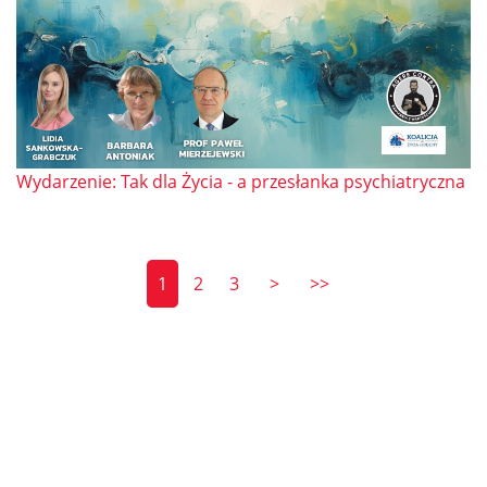
Wydarzenie: Tak dla Życia - a przesłanka psychiatryczna
1
2
3
>
>>