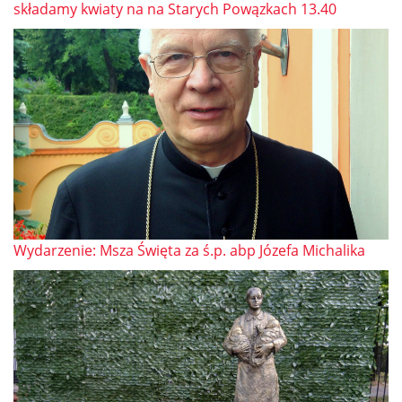
składamy kwiaty na na Starych Powązkach 13.40
Wydarzenie: Msza Święta za ś.p. abp Józefa Michalika