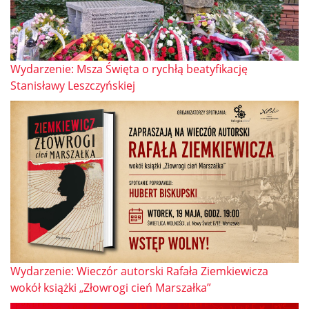
Wydarzenie: Msza Święta o rychłą beatyfikację
Stanisławy Leszczyńskiej
Wydarzenie: Wieczór autorski Rafała Ziemkiewicza
wokół książki „Złowrogi cień Marszałka”