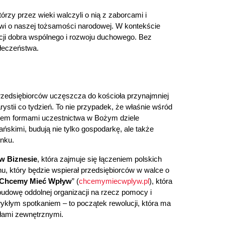
rzy przez wieki walczyli o nią z zaborcami i 
owi o naszej tożsamości narodowej. W kontekście 
zacji dobra wspólnego i rozwoju duchowego. Bez 
ołeczeństwa.
zedsiębiorców uczęszcza do kościoła przynajmniej 
ystii co tydzień. To nie przypadek, że właśnie wśród 
owiem formami uczestnictwa w Bożym dziele 
ańskimi, budują nie tylko gospodarkę, ale także 
nku.
 w Biznesie
, która zajmuje się łączeniem polskich 
u, który będzie wspierał przedsiębiorców w walce o 
Chcemy Mieć Wpływ
” (
chcemymiecwplyw.pl
), która 
dowę oddolnej organizacji na rzecz pomocy i 
wykłym spotkaniem – to początek rewolucji, która ma 
iłami zewnętrznymi.