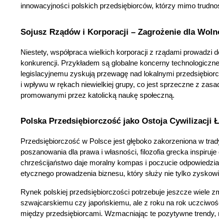
innowacyjności polskich przedsiębiorców, którzy mimo trudnoś
Sojusz Rządów i Korporacji – Zagrożenie dla Woln
Niestety, współpraca wielkich korporacji z rządami prowadzi do
konkurencji. Przykładem są globalne koncerny technologiczne
legislacyjnemu zyskują przewagę nad lokalnymi przedsiębiorcam
i wpływu w rękach niewielkiej grupy, co jest sprzeczne z zasa
promowanymi przez katolicką naukę społeczną.
Polska Przedsiębiorczość jako Ostoja Cywilizacji Ł
Przedsiębiorczość w Polsce jest głęboko zakorzeniona w tradyc
poszanowania dla prawa i własności, filozofia grecka inspiruje
chrześcijaństwo daje moralny kompas i poczucie odpowiedzial
etycznego prowadzenia biznesu, który służy nie tylko zyskow
Rynek polskiej przedsiębiorczości potrzebuje jeszcze wiele z
szwajcarskiemu czy japońskiemu, ale z roku na rok uczciwoś
między przedsiębiorcami. Wzmacniając te pozytywne trendy, 