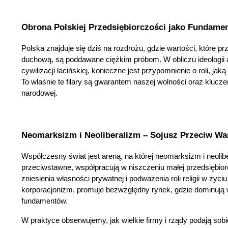
Obrona Polskiej Przedsiębiorczości jako Fundame
Polska znajduje się dziś na rozdrożu, gdzie wartości, które 
duchową, są poddawane ciężkim próbom. W obliczu ideologii 
cywilizacji łacińskiej, konieczne jest przypomnienie o roli, jak
To właśnie te filary są gwarantem naszej wolności oraz klucze
narodowej.
Neomarksizm i Neoliberalizm – Sojusz Przeciw Wa
Współczesny świat jest areną, na której neomarksizm i neolib
przeciwstawne, współpracują w niszczeniu małej przedsiębior
zniesienia własności prywatnej i podważenia roli religii w życ
korporacjonizm, promuje bezwzględny rynek, gdzie dominują w
fundamentów.
W praktyce obserwujemy, jak wielkie firmy i rządy podają sobie 