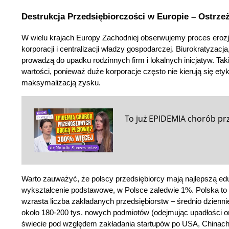
Destrukcja Przedsiębiorczości w Europie – Ostrzeż
W wielu krajach Europy Zachodniej obserwujemy proces erozji m
korporacji i centralizacji władzy gospodarczej. Biurokratyzacj
prowadzą do upadku rodzinnych firm i lokalnych inicjatyw. Taki t
wartości, ponieważ duże korporacje często nie kierują się ety
maksymalizacją zysku.
To już EPIDEMIA chorób pr
Warto zauważyć, że polscy przedsiębiorcy mają najlepszą ed
wykształcenie podstawowe, w Polsce zaledwie 1%. Polska to ró
wzrasta liczba zakładanych przedsiębiorstw – średnio dzienni
około 180-200 tys. nowych podmiotów (odejmując upadłości or
świecie pod względem zakładania startupów po USA, Chinach i