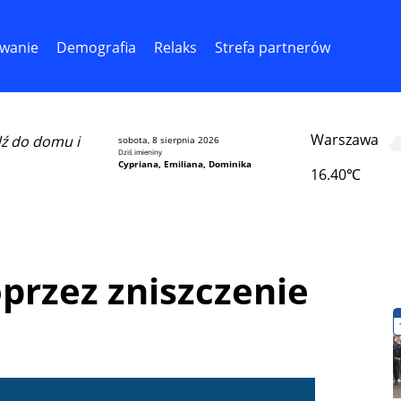
wanie
Demografia
Relaks
Strefa partnerów
Warszawa
dź do domu i
sobota, 8 sierpnia 2026
Dziś imieniny
Cypriana, Emiliana, Dominika
16.40℃
przez zniszczenie