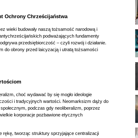
nt Ochrony Chrześcijaństwa
przez wieki budowały naszą tożsamość narodową i 
antychrześcijańskich podważających fundamenty 
ą odgrywa przedsiębiorczość – czyli rozwój i działanie. 
m do obrony przed laicyzacją i utratą tożsamości 
rtościom
eralizm, choć wydawać by się mogło ideologie 
czości i tradycyjnych wartości. Neomarksizm dąży do 
iu społecznym, podczas gdy neoliberalizm, poprzez 
ielkie korporacje pozbawione etycznych 
rękę, tworząc struktury sprzyjające centralizacji 