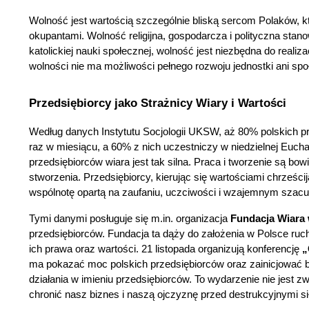
Wolność jest wartością szczególnie bliską sercom Polaków, któ
okupantami. Wolność religijna, gospodarcza i polityczna stan
katolickiej nauki społecznej, wolność jest niezbędna do reali
wolności nie ma możliwości pełnego rozwoju jednostki ani sp
Przedsiębiorcy jako Strażnicy Wiary i Wartości
Według danych Instytutu Socjologii UKSW, aż 80% polskich pr
raz w miesiącu, a 60% z nich uczestniczy w niedzielnej Euchar
przedsiębiorców wiara jest tak silna. Praca i tworzenie są b
stworzenia. Przedsiębiorcy, kierując się wartościami chrześcij
wspólnotę opartą na zaufaniu, uczciwości i wzajemnym szacu
Tymi danymi posługuje się m.in. organizacja
 Fundacja Wiara
przedsiębiorców. Fundacja ta dąży do założenia w Polsce ruch
ich prawa oraz wartości. 21 listopada organizują konferencję 
„
ma pokazać moc polskich przedsiębiorców oraz zainicjować bu
działania w imieniu przedsiębiorców. To wydarzenie nie jest z
chronić nasz biznes i naszą ojczyznę przed destrukcyjnymi s