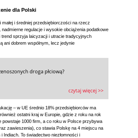
enie dla Polski
ałej i średniej przedsiębiorczości na rzecz 
a, nadmierne regulacje i wysokie obciążenia podatkowe 
rend sprzyja laicyzacji i utracie tradycyjnych 
ką ani dobrem wspólnym, lecz jedynie 
zenoszonych droga płciową?
czytaj więcej >>
ukację – w UE średnio 18% przedsiębiorców ma 
wnież ostatni kraj w Europie, gdzie z roku na rok 
e powstaje 1000 firm, a co roku w Polsce przybywa 
az zawieszenia), co stawia Polskę na 4 miejscu na 
 Indiach. To świadectwo niezłomności i 