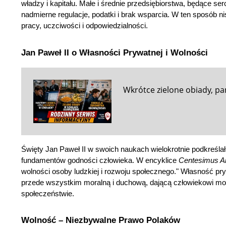
władzy i kapitału. Małe i średnie przedsiębiorstwa, będące se
nadmierne regulacje, podatki i brak wsparcia. W ten sposób n
pracy, uczciwości i odpowiedzialności.
Jan Paweł II o Własności Prywatnej i Wolności
Wkrótce zielone obiady, pa
Święty Jan Paweł II w swoich naukach wielokrotnie podkreślał 
fundamentów godności człowieka. W encyklice 
Centesimus A
wolności osoby ludzkiej i rozwoju społecznego." Własność pryw
przede wszystkim moralną i duchową, dającą człowiekowi możl
społeczeństwie.
Wolność – Niezbywalne Prawo Polaków