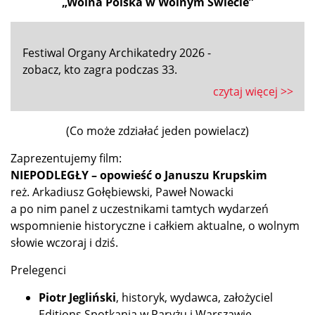
„Wolna Polska w Wolnym Świecie”
Festiwal Organy Archikatedry 2026 -
zobacz, kto zagra podczas 33.
czytaj więcej >>
(Co może zdziałać jeden powielacz)
Zaprezentujemy film:
NIEPODLEGŁY – opowieść o Januszu Krupskim
reż. Arkadiusz Gołębiewski, Paweł Nowacki
a po nim panel z uczestnikami tamtych wydarzeń
wspomnienie historyczne i całkiem aktualne, o wolnym
słowie wczoraj i dziś.
Prelegenci
Piotr Jegliński
, historyk, wydawca, założyciel
Editions Spotkania w Paryżu i Warszawie