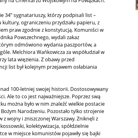
owany na Cmentarzu Wojskowym na Powązkach.
 34” sygnatariuszy, którzy podpisali list –
kultury, ograniczeniu przydziału papieru, z
niem praw zgodnie z konstytucją. Komuniści w
godnika Powszechnego, wydali zakaz
ektórym odmówiono wydania paszportów, a
góle. Melchiora Wańkowicza za współudział w
zy lata więzienia. Z obawy przed
i list był kolejnym przejawem osłabiania
ad 100-letniej swojej historii. Dostosowywany
ci. Ale to co jest najważniejsze. Poprzez swą
tku można było w nim znaleźć wielkie postacie
i Bożym Narodzeniu. Pozostało tylko strojenie
w z wojny i zniszczonej Warszawy. Zniknęli z
kossowski, kolektywizacja, spółdzielnie
tce w miejsce komunistów pojawiły się bajki