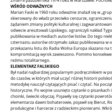
Zmarł 8 października 1974 roku w Warszawie. Poch
WŚRÓD ODWAŻNYCH
Marian Faski w 1960 roku odważnie znalazł się w „grupie
skierowany do władz przeciwko cenzurze, ograniczeniu 
żądaniem zmiany polityki kulturalnej i zagwarantowa
odwecie aresztowali Lipskiego, ograniczyli nakład Ty
publikowania w mediach autorów listów. Do tego ni
czternastu autorów otrzymało zakaz publikowania w o
przekazaniu listu do Radia Wolna Europa skazano na tr
kompromitacją wyrok zawieszono. Pomimo konsekwencj
reżimu totalitarnego.
ELEMENTARZ FALSKIEGO
Był nadal najbardziej popularnym podręcznikiem w pon
do czasów, w których miał uczyć różnej historii polskoś
metodykę nauczył czytających pisać i czytać. Na począ
historyczne. Po wojnie usunięto czytanki o pisankach 
choinki, świecki obyczaj. Pojawiły się czytanki powrotó
elementarza dawni bohaterowie, pojawił się Bierut, Ro
produkcyjne i harcerze z radzieckimi pionierami. Wkró