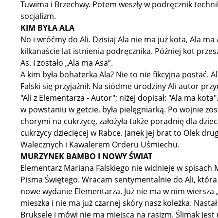
Tuwima i Brzechwy. Potem weszły w podręcznik technik
socjalizm.
KIM BYŁA ALA
No i wróćmy do Ali. Dzisiaj Ala nie ma już kota, Ala ma
kilkanaście lat istnienia podręcznika. Później kot przes
As. I zostało „Ala ma Asa”.
A kim była bohaterka Ala? Nie to nie fikcyjna postać. 
Falski się przyjaźnił. Na siódme urodziny Ali autor prz
"Ali z Elementarza - Autor"; niżej dopisał: "Ala ma kot
w powstaniu w getcie, była pielęgniarką. Po wojnie zo
chorymi na cukrzycę, założyła także poradnię dla dzie
cukrzycy dziecięcej w Rabce. Janek jej brat to Olek d
Walecznych i Kawalerem Orderu Uśmiechu.
MURZYNEK BAMBO I NOWY ŚWIAT
Elementarz Mariana Falskiego nie widnieje w spisach 
Pisma Świętego. Wracam sentymentalnie do Ali, która
nowe wydanie Elementarza. Już nie ma w nim wiersza 
mieszka i nie ma już czarnej skóry nasz koleżka. Nasta
Brukselę i mówi nie ma miejsca na rasizm. Ślimak je