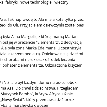
a, fabryki, nowe technologie i wieczny
 Asa. Tak naprawdę to Ala miała kota tylko przez
zedł do Oli. Przyjacielem dziewczynki został pies
Alą była Alina Margolis, z której mamą Marian
yniósł jej w prezencie "Elementarz", z dedykacją
a". Ala była żoną Marka Edelmana, Uczestniczyła
stała lekarzem pediatrą. Opiekowała się dziećmi
ci z chorobami nerek oraz ośrodek leczenia
rugi bohater z elementarza. Odznaczona krzyżem
MENiS, ale był każdym domu na półce, obok
 ma Asa. Do chwil z dzieciństwa. Przeglądam
„Murzynek Bambo”, który w Afryce już nie
ł „Nowy Świat”, który przemawia dziś przez
st rybą, a marchewka owocem.