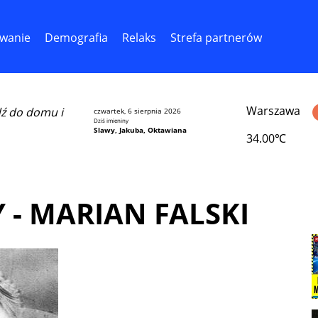
wanie
Demografia
Relaks
Strefa partnerów
Warszawa
dź do domu i
czwartek, 6 sierpnia 2026
Dziś imieniny
Slawy, Jakuba, Oktawiana
34.00℃
 - MARIAN FALSKI