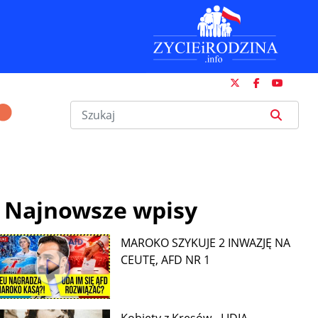
Najnowsze wpisy
MAROKO SZYKUJE 2 INWAZJĘ NA
CEUTĘ, AFD NR 1