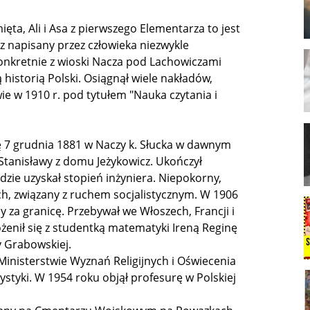
ięta, Ali i Asa z pierwszego Elementarza to jest
z napisany przez człowieka niezwykle
onkretnie z wioski Nacza pod Lachowiczami
ą historią
Polski. Osiągnął wiele nakładów,
ie w 1910 r. pod tytułem "Nauka czytania i
 się 7 grudnia 1881 w Naczy k. Słucka w dawnym
tanisławy z domu Jeżykowicz. Ukończył
ie uzyskał stopień inżyniera. Niepokorny,
ch, związany z ruchem socjalistycznym. W 1906
y za granicę. Przebywał we Włoszech, Francji i
 ożenił się z studentką matematyki Ireną Reginę
y Grabowskiej.
inisterstwie Wyznań Religijnych i Oświecenia
ystyki. W 1954 roku objął profesurę w Polskiej