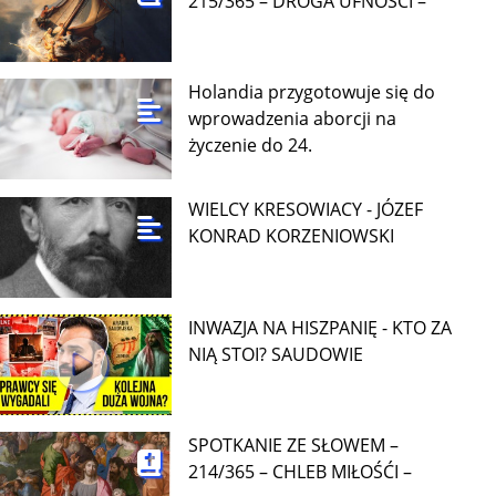
215/365 – DROGA UFNOŚCI –
Holandia przygotowuje się do
wprowadzenia aborcji na
życzenie do 24.
WIELCY KRESOWIACY - JÓZEF
KONRAD KORZENIOWSKI
INWAZJA NA HISZPANIĘ - KTO ZA
NIĄ STOI? SAUDOWIE
SPOTKANIE ZE SŁOWEM –
214/365 – CHLEB MIŁOŚĆI –