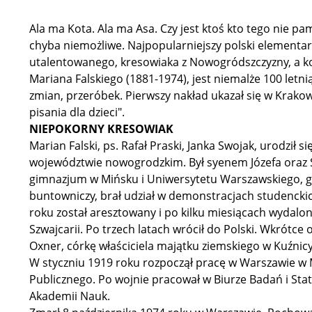
Ala ma Kota. Ala ma Asa. Czy jest ktoś kto tego nie pam
chyba niemożliwe. Najpopularniejszy polski elementar
utalentowanego, kresowiaka z Nowogródszczyzny, a k
Mariana Falskiego (1881-1974), jest niemalże 100 letni
zmian, przeróbek. Pierwszy nakład ukazał się w Krakow
pisania dla dzieci".
NIEPOKORNY KRESOWIAK
Marian Falski, ps. Rafał Praski, Janka Swojak, urodził
województwie nowogrodzkim. Był syenem Józefa oraz S
gimnazjum w Mińsku i Uniwersytetu Warszawskiego, gdz
buntowniczy, brał udział w demonstracjach studencki
roku został aresztowany i po kilku miesiącach wydalon
Szwajcarii. Po trzech latach wrócił do Polski. Wkrótce
Oxner, córkę właściciela majątku ziemskiego w Kuźnic
W styczniu 1919 roku rozpoczął pracę w Warszawie w M
Publicznego. Po wojnie pracował w Biurze Badań i Stat
Akademii Nauk.