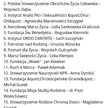
2. Polskie Stowarzyszenie Obrońców Życia Człowieka –
Wojciech Zięba
3. Instytut Analiz Płci i Seksualności &quot;Ona i
On&quot; - Agnieszka Marianowicz-Szczygieł
4. Narodowy Marsz Życia - Lidia Sankowska-Grabczuk
5. Fundacja Św. Benedykta – Bogusław Kiernicki
6. Instytut ORDO CARITATIS – Lech Łuczyński
7. Patronat nad Rodziną - Urszula Wosicka
8. Poznań dla Życia - Wojciech Gulczyński
9. Marsz Świętości Życia - Lidia Klempis
10. Fundacja „Słowo” - Jan Klawiter
11. Ruch 4 Marca - Paweł Adamiak
12. Stowarzyszenie Nauczycieli NPR - Anna Dyndul
13. Fundacja &quot;Chrześcijańskie Granie&quot; -
Michał Guzek
14. Fundacja Misja Służby Rodzinie – dr Piotr
Wołochowicz
15. Stowarzyszenie Rodzice Chronią Dzieci - Magdalena
Czarnik