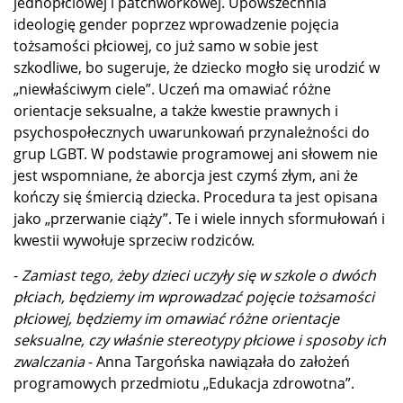
jednopłciowej i patchworkowej. Upowszechnia
ideologię gender poprzez wprowadzenie pojęcia
tożsamości płciowej, co już samo w sobie jest
szkodliwe, bo sugeruje, że dziecko mogło się urodzić w
„niewłaściwym ciele”. Uczeń ma omawiać różne
orientacje seksualne, a także kwestie prawnych i
psychospołecznych uwarunkowań przynależności do
grup LGBT. W podstawie programowej ani słowem nie
jest wspomniane, że aborcja jest czymś złym, ani że
kończy się śmiercią dziecka. Procedura ta jest opisana
jako „przerwanie ciąży”. Te i wiele innych sformułowań i
kwestii wywołuje sprzeciw rodziców.
-
Zamiast tego, żeby dzieci uczyły się w szkole o dwóch
płciach, będziemy im wprowadzać pojęcie tożsamości
płciowej, będziemy im omawiać różne orientacje
seksualne, czy właśnie stereotypy płciowe i sposoby ich
zwalczania
- Anna Targońska nawiązała do założeń
programowych przedmiotu „Edukacja zdrowotna”.