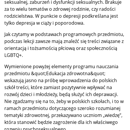
seksualnej, zaburzeń i dysfunkcji seksualnych. Brakuje
za to wielu tematów o zdrowej rodzinie, czy radości
rodzicielstwa. W punkcie o depresji podkreślana jest
tylko depresja w ciąży i poporodowa.
Jak czytamy w podstawach programowych przedmiotu,
podczas lekcji zawsze mają znaleźć się treści związane z
orientacją i tożsamością płciową oraz społecznością
LGBTQ+.
Wymienione powyżej elementy programu nauczania
przedmiotu &quot;Edukacja zdrowotna&quot;
wskazują jasno na próbę wprowadzenia do polskich
szkół treści, które zamiast pozytywnie wpływać na
rozwój dzieci i młodzieży, będą służyć ich deprawacji.
Nie zgadzamy się na to, żeby w polskich szkołach, i to w
ramach przedmiotu dotyczącego szeroko rozumianej
tematyki zdrowotnej, przekazywano uczniom „wiedzę”,
która stanowić będzie zagrożenie dla ich właściwego
rozwoju psychoseksualnego.