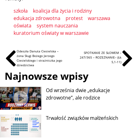
szkoła
koalicja dla życia i rodziny
edukacja zdrowotna
protest
warszawa
oświata
system nauczania
kuratorium oświaty w warszawie
Odeszła Danuta Ciesielska –
SPOTKANIE ZE SŁOWEM –
żona Sługi Bożego Jerzego
247/365 – ROZEZNANIE– (Łk
Ciesielskiego i strażniczka jego
5,1-11)
dziedzictwa
Najnowsze wpisy
Od września dwie „edukacje
zdrowotne”, ale rodzice
Trwałość związków małżeńskich