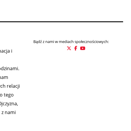
Bądź z nami w mediach społecznościowych:
acja i
odzinami.
 nam
h relacji
o tego
Ojczyzna,
m z nami