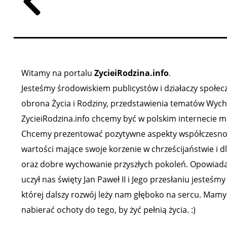
Witamy na portalu
ZycieiRodzina.info
.
Jesteśmy środowiskiem publicystów i działaczy społeczny
obrona Życia i Rodziny, przedstawienia tematów Wychow
ZycieiRodzina.info chcemy być w polskim internecie mi
Chcemy prezentować pozytywne aspekty współczesności,
wartości mające swoje korzenie w chrześcijaństwie i d
oraz dobre wychowanie przyszłych pokoleń. Opowiadam
uczył nas święty Jan Paweł II i Jego przesłaniu jesteśm
której dalszy rozwój leży nam głęboko na sercu. Mamy 
nabierać ochoty do tego, by żyć pełnią życia. :)