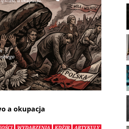
wo a okupacja
OŚCI
WYDARZENIA
KDŻIR
ARTYKULY