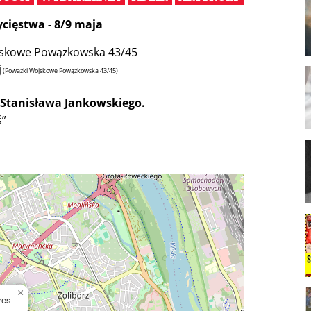
cięstwa - 8/9 maja
ojskowe Powązkowska 43/45
j
(Powązki Wojskowe Powązkowska 43/45)
 Stanisława Jankowskiego.
ś”
×
res