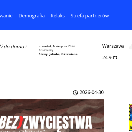
wanie
Demografia
Relaks
Strefa partnerów
Warszawa
dź do domu i
czwartek, 6 sierpnia 2026
Dziś imieniny
Slawy, Jakuba, Oktawiana
24.90℃
2026-04-30