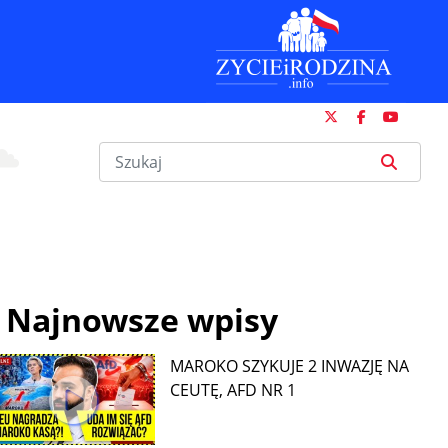
Najnowsze wpisy
MAROKO SZYKUJE 2 INWAZJĘ NA
CEUTĘ, AFD NR 1