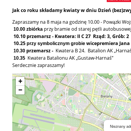
Jak co roku składamy kwiaty w dniu Dzień (bez)zwy
Zapraszamy na 8 maja na godzinę 10.00 - Powązki W
przy bramie od starej pętli autobusowe
10.00
zbiórka
10.10
przemarsz - Kwatera: II C 27 Rząd: 3, Grób: 2
10.25
wicepremiera Jana
przy symbolicznym grobie
przemarsz -
Kwatera B 24.
Batalion AK „Harna
10.30
Kwatera Batalionu AK „Gustaw-Harnaś”
10.35
Serdecznie zapraszamy!
+
−
Nieznany ad