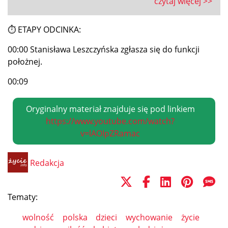
czytaj więcej >>
⏱ ETAPY ODCINKA:
00:00 Stanisława Leszczyńska zgłasza się do funkcji
położnej.
00:09
Oryginalny materiał znajduje się pod linkiem
https://www.youtube.com/watch?
v=lAOIpZRamac
Redakcja
Tematy:
wolność
polska
dzieci
wychowanie
życie