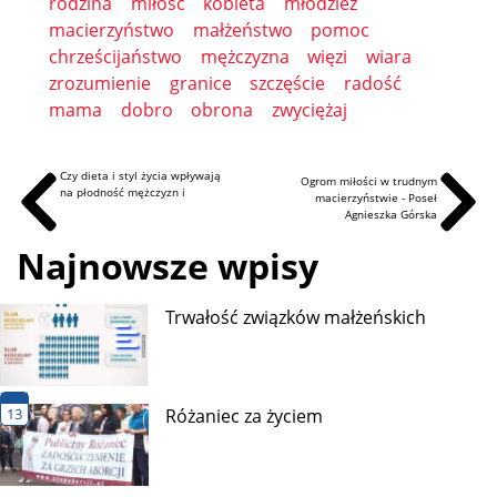
rodzina
miłość
kobieta
młodzież
macierzyństwo
małżeństwo
pomoc
chrześcijaństwo
mężczyzna
więzi
wiara
zrozumienie
granice
szczęście
radość
mama
dobro
obrona
zwyciężaj
Czy dieta i styl życia wpływają
Ogrom miłości w trudnym
na płodność mężczyzn i
macierzyństwie - Poseł
Agnieszka Górska
Najnowsze wpisy
Trwałość związków małżeńskich
13
Różaniec za życiem