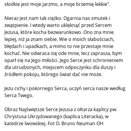
słodkie jest moje jarzmo, a moje brzemię lekkie".
Nieraz jest nam tak ciężko. Ogarnia nas smutek i
zwątpienie. I wtedy warto uklęknąć przed Sercem
Jezusa, które kocha bezwarunkowo. Ono zna mnie
lepiej, niż ja znam siebie. Wie o moich słabościach,
błędach i upadkach, a mimo to nie przestaje mnie
kochać. Nie odwraca się ode mnie, lecz zaprasza, bym
oparł się na Jego miłości. Jego Serce jest schronieniem
dla utrudzonych, miejscem odpoczynku dla duszy i
źródłem pokoju, którego świat dać nie może.
Jezu cichy i pokornego Serca, uczyń serca nasze według
Serca Twego.
Obraz Najświętsze Serce Jezusa z ołtarza kaplicy pw.
Chrystusa Ukrzyżowanego (kaplica Literacka), w
katedrze lwowskiej. Fot O. Bruno Neuman OH