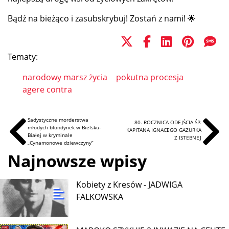
Bądź na bieżąco i zasubskrybuj! Zostań z nami! 🌟
Tematy:
narodowy marsz życia
pokutna procesja
agere contra
Sadystyczne morderstwa
80. ROCZNICA ODEJŚCIA ŚP.
młodych blondynek w Bielsku-
KAPITANA IGNACEGO GAZURKA
Białej w kryminale
Z ISTEBNEJ
„Cynamonowe dziewczyny”
Najnowsze wpisy
Kobiety z Kresów - JADWIGA
FALKOWSKA