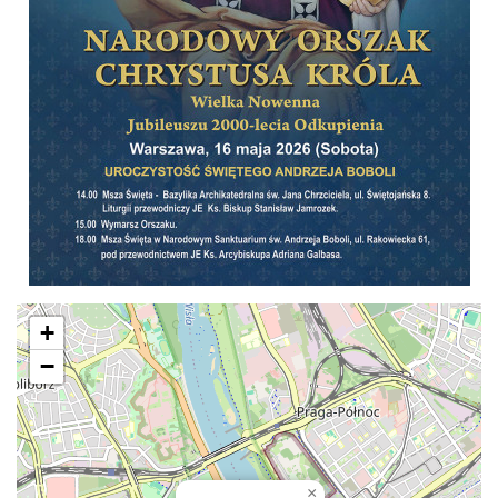
+
−
×