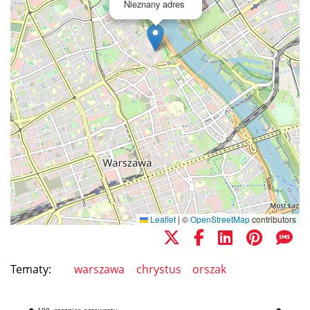
Nieznany adres
Leaflet
|
©
OpenStreetMap
contributors
Tematy:
warszawa
chrystus
orszak