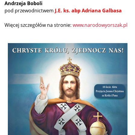
Andrzeja Boboli
pod przewodnictwem
J.E. ks. abp Adriana Galbasa
Więcej szczegółów na stronie:
www.narodowyorszak.pl