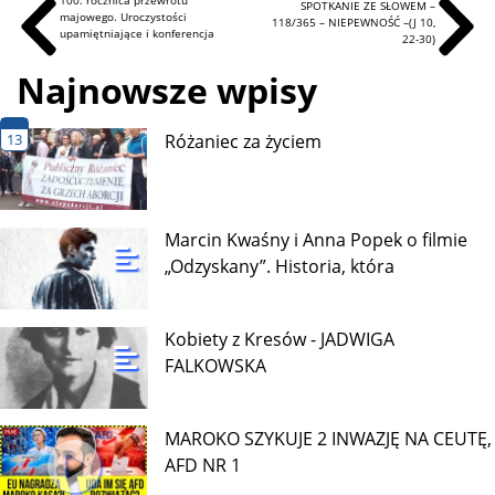
100. rocznica przewrotu
SPOTKANIE ZE SŁOWEM –
majowego. Uroczystości
118/365 – NIEPEWNOŚĆ –(J 10,
upamiętniające i konferencja
22-30)
Najnowsze wpisy
13
Różaniec za życiem
Marcin Kwaśny i Anna Popek o filmie
„Odzyskany”. Historia, która
Kobiety z Kresów - JADWIGA
FALKOWSKA
MAROKO SZYKUJE 2 INWAZJĘ NA CEUTĘ,
AFD NR 1