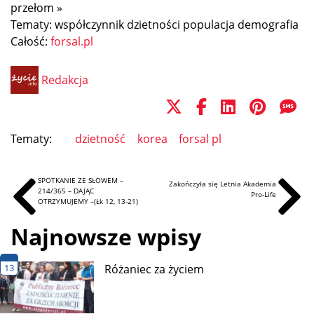
przełom
»
Tematy:
współczynnik dzietności
populacja
demografia
Całość:
forsal.pl
Redakcja
Tematy:
dzietność
korea
forsal pl
SPOTKANIE ZE SŁOWEM –
Zakończyła się Letnia Akademia
214/365 – DAJĄC
Pro-Life
OTRZYMUJEMY –(Łk 12, 13-21)
Najnowsze wpisy
13
Różaniec za życiem