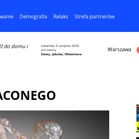
wanie
Demografia
Relaks
Strefa partnerów
dź do domu i
czwartek, 6 sierpnia 2026
Warszawa
Dziś imieniny
Slawy, Jakuba, Oktawiana
RACONEGO