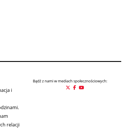
Bądź z nami w mediach społecznościowych:
acja i
odzinami.
 nam
h relacji