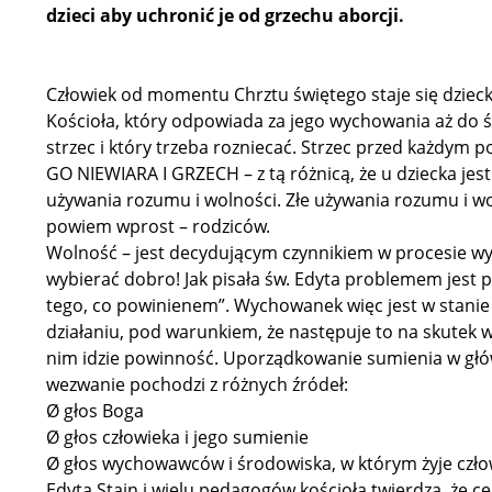
dzieci aby uchronić je od grzechu aborcji.
Człowiek od momentu Chrztu świętego staje się dzieck
Kościoła, który odpowiada za jego wychowania aż do ś
strzec i który trzeba rozniecać. Strzec przed każdym 
GO NIEWIARA I GRZECH – z tą różnicą, że u dziecka jes
używania rozumu i wolności. Złe używania rozumu i wo
powiem wprost – rodziców.
Wolność – jest decydującym czynnikiem w procesie wy
wybierać dobro! Jak pisała św. Edyta problemem jest p
tego, co powinienem”. Wychowanek więc jest w stanie 
działaniu, pod warunkiem, że następuje to na skutek
nim idzie powinność. Uporządkowanie sumienia w głów
wezwanie pochodzi z różnych źródeł:
Ø głos Boga
Ø głos człowieka i jego sumienie
Ø głos wychowawców i środowiska, w którym żyje czło
Edyta Stain i wielu pedagogów kościoła twierdzą, że c