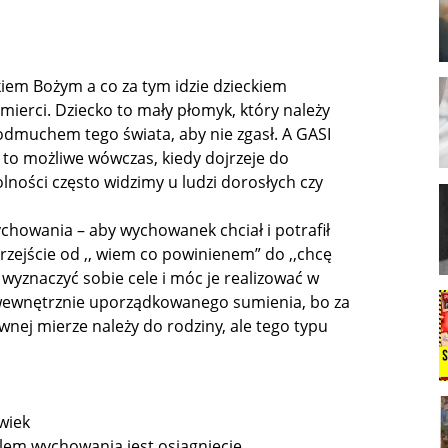
iem Bożym a co za tym idzie dzieckiem
mierci. Dziecko to mały płomyk, który należy
podmuchem tego świata, aby nie zgasł. A GASI
t to możliwe
wówczas, kiedy dojrzeje do
lności często widzimy u ludzi dorosłych czy
chowania – aby wychowanek chciał i potrafił
rzejście od ,, wiem co powinienem” do ,,chcę
wyznaczyć sobie cele i móc je realizować w
 wewnętrznie uporządkowanego sumienia, bo za
nej mierze należy do rodziny, ale tego typu
wiek
elem wychowania jest osiągnięcie