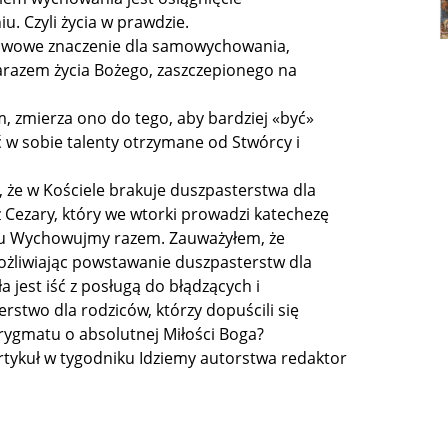
. Czyli życia w prawdzie.
stawowe znaczenie dla samowychowania,
 zarazem życia Bożego, zaszczepionego na
zmierza ono do tego, aby bardziej «być»
ć w sobie talenty otrzymane od Stwórcy i
 że w Kościele brakuje duszpasterstwa dla
z Cezary, który we wtorki prowadzi katechezę
atu Wychowujmy razem. Zauważyłem, że
żliwiając powstawanie duszpasterstw dla
 jest iść z posługą do błądzących i
erstwo dla rodziców, którzy dopuścili się
erygmatu o absolutnej Miłości Boga?
tykuł w tygodniku Idziemy autorstwa redaktor