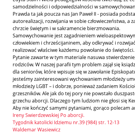
samodzielności i odpowiedzialności w samowychowaniu
Prawda ta jak poucza nas Jan Paweł II - posiada pod
autorealizacji, rozwijania w sobie człowieczeństwa, a
chrzcie świętym i w sakramencie bierzmowania.
Samowychowanie jest zagadnieniem wieloaspektowym, 
człowiekiem i chrześcijaninem, aby odkrywać i rozwija
realizować właściwe każdemu powołanie do świętości.
Pytanie zawarte w tym materiale nasuwa stwierdzenie,
rodziców. W naszej parafii tym problem zajął się ksiąd
dla seniorów, które wpisuje się w zawołanie Episkop
jesteśmy zainteresowani wychowaniem młodzieży umo
młodzieży LGBT – i dobrze, ponieważ zadaniem Kościoła
grzeszników. Ale jak do tej pory nie powstało duszpast
grzechu aborcji. Dlaczego tym ludziom nie głosi się K
Aby nie kończyć samymi pytaniami, gorąco polecam ar
Ireny Swierdzewskiej Po aborcji.
Tygodnik katolicki Idziemu nr.39 (984) str. 12-13
Waldemar Wasiewicz