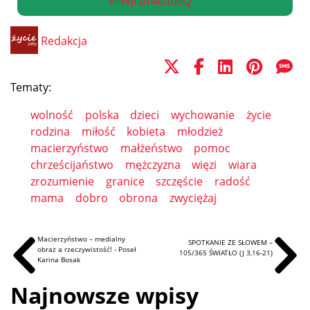
v=WJrzm4bf0eQ
Redakcja
Tematy:
wolność
polska
dzieci
wychowanie
życie
rodzina
miłość
kobieta
młodzież
macierzyństwo
małżeństwo
pomoc
chrześcijaństwo
mężczyzna
więzi
wiara
zrozumienie
granice
szczęście
radość
mama
dobro
obrona
zwyciężaj
Macierzyństwo – medialny
SPOTKANIE ZE SŁOWEM –
obraz a rzeczywistość! - Poseł
105/365 ŚWIATŁO (J 3,16-21)
Karina Bosak
Najnowsze wpisy