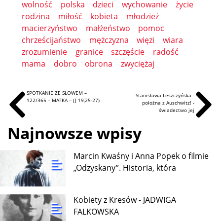
wolność
polska
dzieci
wychowanie
życie
rodzina
miłość
kobieta
młodzież
macierzyństwo
małżeństwo
pomoc
chrześcijaństwo
mężczyzna
więzi
wiara
zrozumienie
granice
szczęście
radość
mama
dobro
obrona
zwyciężaj
SPOTKANIE ZE SŁOWEM –
Stanisława Leszczyńska -
122/365 – MATKA – (J 19,25-27)
położna z Auschwitz! -
świadectwo jej
Najnowsze wpisy
Marcin Kwaśny i Anna Popek o filmie
„Odzyskany”. Historia, która
Kobiety z Kresów - JADWIGA
FALKOWSKA