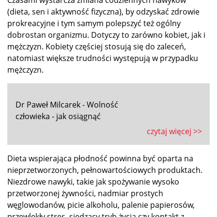
Czasami wystarcza zmiana codziennych nawyków
(dieta, sen i aktywność fizyczna), by odzyskać zdrowie
prokreacyjne i tym samym polepszyć też ogólny
dobrostan organizmu. Dotyczy to zarówno kobiet, jak i
mężczyzn. Kobiety częściej stosują się do zaleceń,
natomiast większe trudności występują w przypadku
mężczyzn.
Dr Paweł Milcarek - Wolność
człowieka - jak osiągnąć
czytaj więcej >>
Dieta wspierająca płodność powinna być oparta na
nieprzetworzonych, pełnowartościowych produktach.
Niezdrowe nawyki, takie jak spożywanie wysoko
przetworzonej żywności, nadmiar prostych
węglowodanów, picie alkoholu, palenie papierosów,
przewlekły stres, siedzący tryb życia czy kontakt z