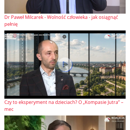
Dr Paweł Milcarek - Wolność człowieka - jak osiągnąć
pełnię
Czy to eksperyment na dzieciach? O „Kompasie Jutra” –
mec