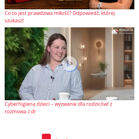
Co to jest prawdziwa miłość? Odpowiedź, której
szukasz!
Cyberhigiena dzieci – wyzwanie dla rodziców! z
rozmowa z dr