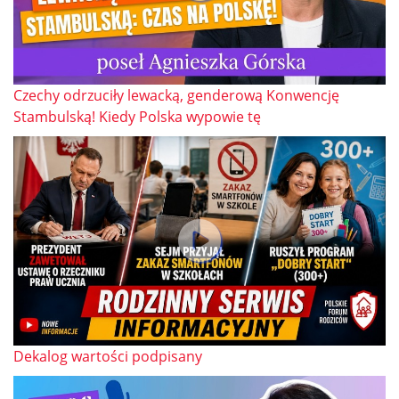
Czechy odrzuciły lewacką, genderową Konwencję
Stambulską! Kiedy Polska wypowie tę
Dekalog wartości podpisany