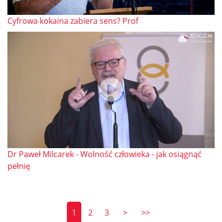
Cyfrowa kokaina zabiera sens? Prof
Dr Paweł Milcarek - Wolność człowieka - jak osiągnąć
pełnię
1
2
3
>
>>