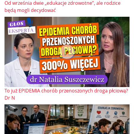
Od września dwie „edukacje zdrowotne”, ale rodzice
będą mogli decydować
To już EPIDEMIA chorób przenoszonych droga płciową?
Dr N