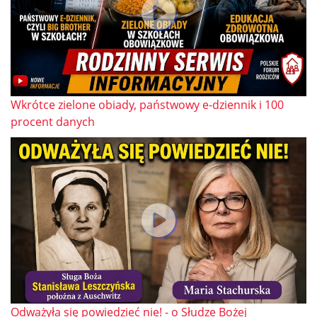
Wkrótce zielone obiady, państwowy e-dziennik i 100
procent danych
Odważyła się powiedzieć nie! - o Słudze Bożej