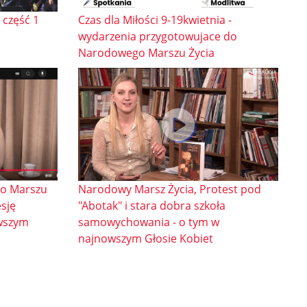
 część 1
Czas dla Miłości 9-19kwietnia -
wydarzenia przygotowujace do
Narodowego Marszu Życia
o Marszu
Narodowy Marsz Życia, Protest pod
esję
"Abotak" i stara dobra szkoła
owszym
samowychowania - o tym w
najnowszym Głosie Kobiet