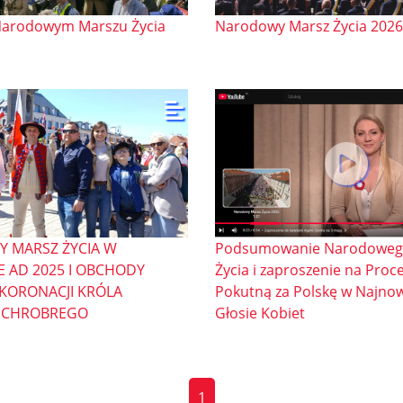
Narodowym Marszu Życia
Narodowy Marsz Życia 2026
 MARSZ ŻYCIA W
Podsumowanie Narodoweg
 AD 2025 I OBCHODY
Życia i zaproszenie na Proc
KORONACJI KRÓLA
Pokutną za Polskę w Najn
 CHROBREGO
Głosie Kobiet
1