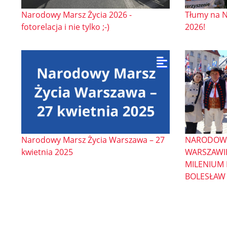
Narodowy Marsz Życia 2026 -
Tłumy na 
fotorelacja i nie tylko ;-)
2026!
Narodowy Marsz Życia Warszawa – 27
NARODOWY
kwietnia 2025
WARSZAWIE
MILENIUM 
BOLESŁAW