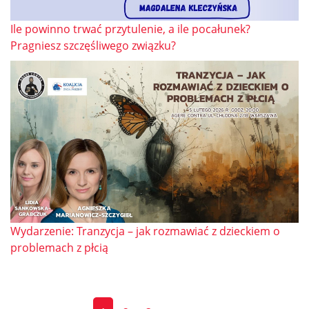
Ile powinno trwać przytulenie, a ile pocałunek?
Pragniesz szczęśliwego związku?
Wydarzenie: Tranzycja – jak rozmawiać z dzieckiem o
problemach z płcią