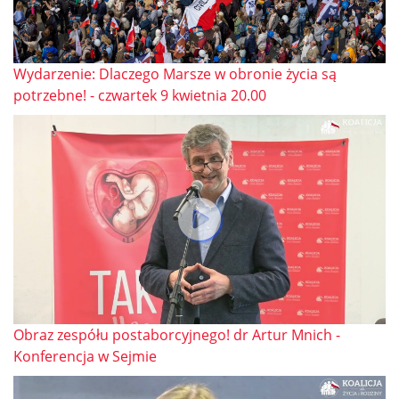
Wydarzenie: Dlaczego Marsze w obronie życia są
potrzebne! - czwartek 9 kwietnia 20.00
Obraz zespółu postaborcyjnego! dr Artur Mnich -
Konferencja w Sejmie