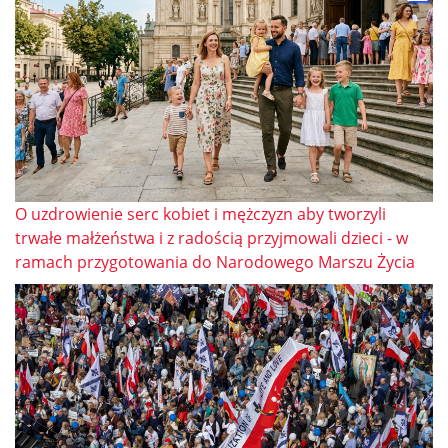
O uzdrowienie serc kobiet i mężczyzn aby tworzyli
trwałe małżeństwa i z radością przyjmowali dzieci - w
ramach przygotowania do Narodowego Marszu Życia