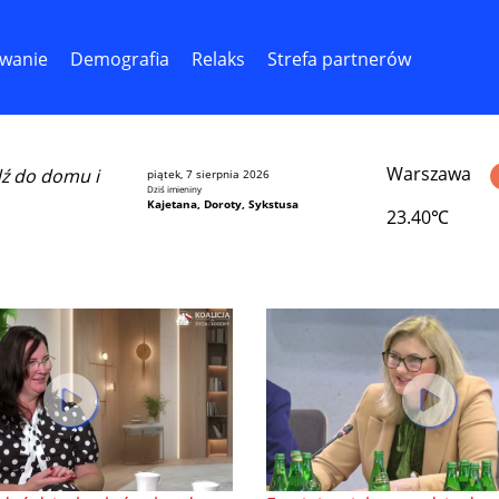
wanie
Demografia
Relaks
Strefa partnerów
Warszawa
dź do domu i
piątek, 7 sierpnia 2026
Dziś imieniny
Kajetana, Doroty, Sykstusa
23.40℃