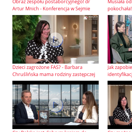
Obraz zespółu postaborcyjnego! dr
Musiała od
Artur Mnich - Konferencja w Sejmie
pokochała!
Dzieci zagrożone FAS? - Barbara
Jak zapobi
Chruślińska mama rodziny zastępczej
identyfikacj