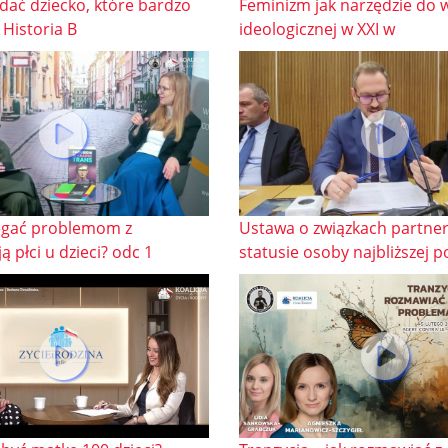
dać dziecko, które bardzo
Feminizm jak narzędzie do w
 Historia B
ideologicznej w XXI w
egać problemom z
Ustawa o związkach partner
ą płci u dzieci? odc 1
statusie osoby najbliższej 