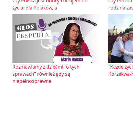
Czy Polska jest dobrym krajem do
Czy można 
życia: dla Polaków, a
rodzina za
Rozmawiamy z dziećmi "o tych
"Każde życ
sprawach" również gdy są
Korzekwa-K
niepełnosprawne