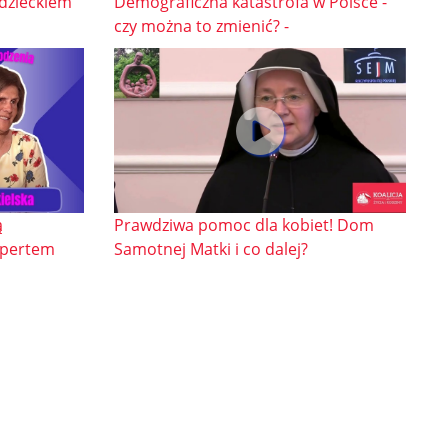
 dzieckiem
Demograficzna katastrofa w Polsce -
czy można to zmienić? -
ą
Prawdziwa pomoc dla kobiet! Dom
spertem
Samotnej Matki i co dalej?