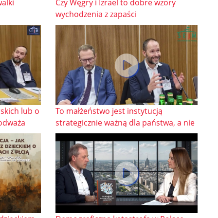
alki
Czy Węgry i Izrael to dobre wzory
wychodzenia z zapaści
skich lub o
To małżeństwo jest instytucją
podważa
strategicznie ważną dla państwa, a nie