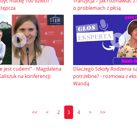
być matkę 100 dzieci? -
Tranzycja – jak rozmawiać z
stępcza
o problemach z płcią
ie jest cudem!" - Magdalena
Dlaczego Szkoły Rodzenia s
aliszuk na konferencji
potrzebne? - rozmowa z ek
Wandą
<<
<
2
3
4
>
>>