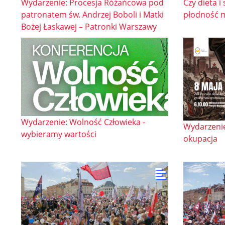
Wydarzenie: Procesja Różańcowa pod
Czy dieta i
patronatem św. Andrzej Boboli i Matki
płodność m
Bożej Łaskawej – Patronki Warszawy
Wydarzenie: Wolność Człowieka -
Wydarzenie
wybieramy wartości
okupacja