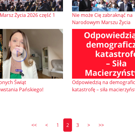
arsz Życia 2026 część 1
Nie może Cię zabraknąć na
Narodowym Marszu Życia
onych Świąt
Odpowiedzią na demografi
wstania Pańskiego!
katastrofę – siła macierzyńs
<<
<
1
2
3
>
>>