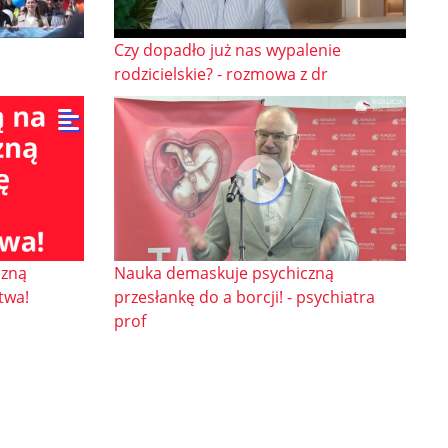
Czy dopadło już nas wypalenie
rodzicielskie? - rozmowa z dr
czną
Nauka demaskuje psychiczną
twa!
przesłankę do a borcji! - psychiatra
prof