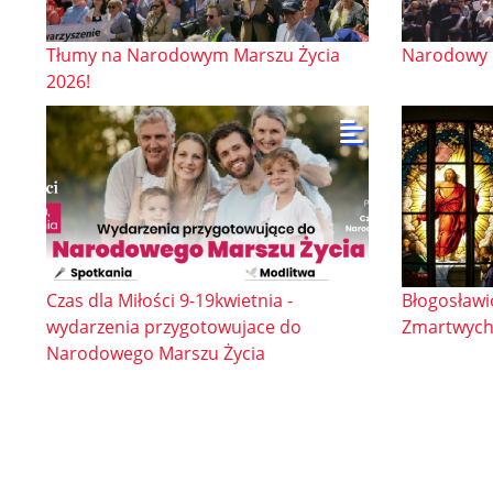
Tłumy na Narodowym Marszu Życia
Narodowy M
2026!
Czas dla Miłości 9-19kwietnia -
Błogosławi
wydarzenia przygotowujace do
Zmartwych
Narodowego Marszu Życia