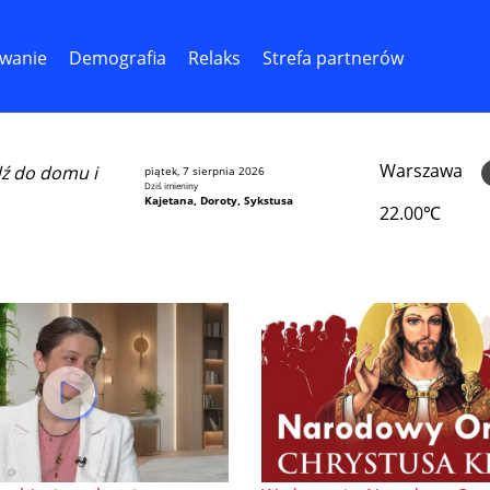
wanie
Demografia
Relaks
Strefa partnerów
Warszawa
dź do domu i
piątek, 7 sierpnia 2026
Dziś imieniny
Kajetana, Doroty, Sykstusa
22.00℃