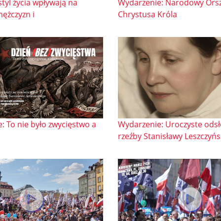
Wydarzenie: Narodowy Ors
 styl życia wpływają na
Chrystusa Króla
ężczyzn i
: To nie było zwycięstwo a
Wydarzenie: Uroczyste odsł
rzeźby Stanisławy Leszczyńs