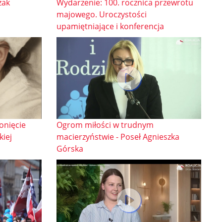
zak
Wydarzenie: 100. rocznica przewrotu
majowego. Uroczystości
upamiętniające i konferencja
onięcie
Ogrom miłości w trudnym
kiej
macierzyństwie - Poseł Agnieszka
Górska