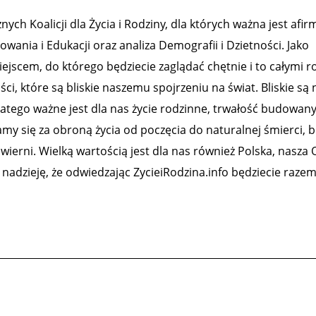
ch Koalicji dla Życia i Rodziny, dla których ważna jest afirm
ania i Edukacji oraz analiza Demografii i Dzietności. Jako
ejscem, do którego będziecie zaglądać chętnie i to całymi r
 które są bliskie naszemu spojrzeniu na świat. Bliskie są
latego ważne jest dla nas życie rodzinne, trwałość budowanyc
y się za obroną życia od poczęcia do naturalnej śmierci, b
y wierni. Wielką wartością jest dla nas również Polska, nasza 
nadzieję, że odwiedzając ZycieiRodzina.info będziecie raze