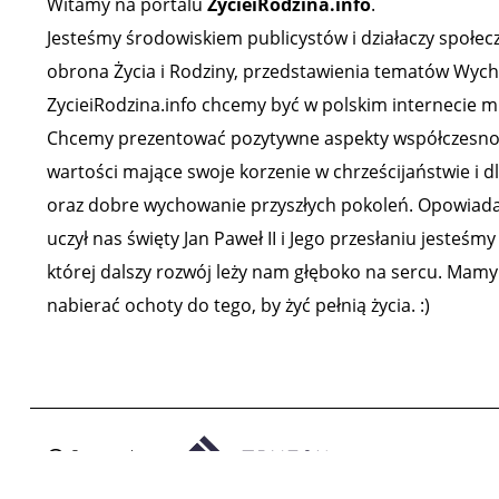
Witamy na portalu
ZycieiRodzina.info
.
Jesteśmy środowiskiem publicystów i działaczy społeczny
obrona Życia i Rodziny, przedstawienia tematów Wychow
ZycieiRodzina.info chcemy być w polskim internecie mi
Chcemy prezentować pozytywne aspekty współczesności,
wartości mające swoje korzenie w chrześcijaństwie i d
oraz dobre wychowanie przyszłych pokoleń. Opowiadam
uczył nas święty Jan Paweł II i Jego przesłaniu jesteśm
której dalszy rozwój leży nam głęboko na sercu. Mamy 
nabierać ochoty do tego, by żyć pełnią życia. :)
Support by: