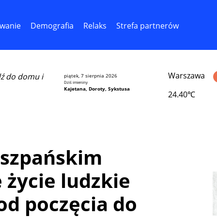
wanie
Demografia
Relaks
Strefa partnerów
Warszawa
dź do domu i
piątek, 7 sierpnia 2026
Dziś imieniny
Kajetana, Doroty, Sykstusa
24.40℃
iszpańskim
 życie ludzkie
od poczęcia do