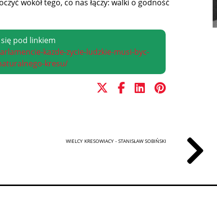
o­czyć wo­kół te­go, co nas łą­czy: wal­ki o god­ność
 się pod linkiem
parlamencie-kazde-zycie-ludzkie-musi-byc-
naturalnego-kresu/
WIELCY KRESOWIACY - STANISŁAW SOBIŃSKI