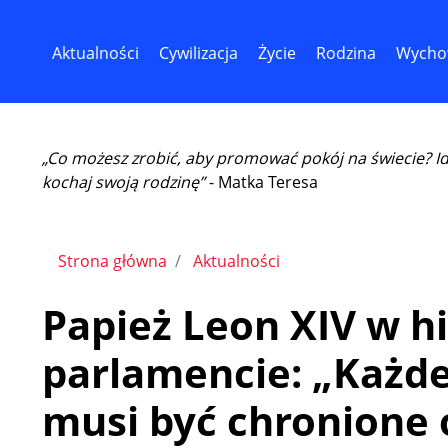
Aktualności
Cywilizacja
Życie
Rodzina
Wycho
„Co możesz zrobić, aby promować pokój na świecie? I
kochaj swoją rodzinę”
- Matka Teresa
Strona główna
Aktualności
Papież Leon XIV w h
parlamencie: „Każde
musi być chronione 