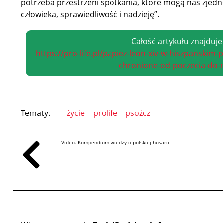
po­trze­ba prze­strze­ni spo­tka­nia, któ­re mo­gą nas zjed­n
czło­wie­ka, spra­wie­dli­wość i nadzieję”.
Całość artykułu znajduje
https://pro-life.pl/papiez-leon-xiv-w-hiszpanskim-
chronione-od-poczecia-do-
Tematy:
życie
prolife
psożcz
Video. Kompendium wiedzy o polskiej husarii