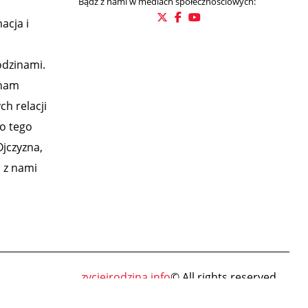
Bądź z nami w mediach społecznościowych:
acja i
odzinami.
 nam
h relacji
o tego
Ojczyzna,
m z nami
zycieirodzina.info
© All rights reserved.