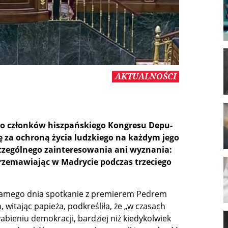
AKTUALNOŚCI
do człon­ków hisz­pań­skie­go Kon­gre­su De­pu­
ę za ochro­ną ży­cia ludz­kie­go na każ­dym je­go
ze­gól­ne­go za­in­te­re­so­wa­nia ani wy­zna­nia:
 prze­ma­wia­jąc w Ma­dry­cie pod­czas trze­cie­go
o sa­me­go dnia spo­tka­nie z pre­mie­rem Pe­drem
i­ta­jąc pa­pie­ża, pod­kre­śli­ła, że „w cza­sach
sła­bie­niu de­mo­kra­cji, bar­dziej niż kie­dy­kol­wiek