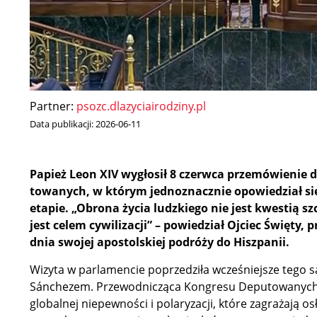
Partner:
psozc.dlazyciairodziny.pl
Data publikacji:
2026-06-11
Pa­pież Le­on XIV wy­gło­sił 8 czerw­ca prze­mó­wie­nie 
to­wa­nych, w któ­rym jed­no­znacz­nie opo­wie­dział si
eta­pie. „Obro­na ży­cia ludz­kie­go nie jest kwe­stią szc
jest ce­lem cy­wi­li­za­cji” – po­wie­dział Oj­ciec Świę­ty,
dnia swo­jej apo­stol­skiej po­dró­ży do Hiszpanii.
Wi­zy­ta w par­la­men­cie po­prze­dzi­ła wcze­śniej­sze te­g
Sán­che­zem. Prze­wod­ni­czą­ca Kon­gre­su De­pu­to­wa­nych, w
glo­bal­nej nie­pew­no­ści i po­la­ry­za­cji, któ­re za­gra­ża­ją o